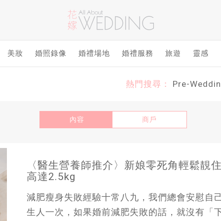
美妝
婚照錄像
婚禮場地
婚禮服務
旅遊
靈感
熱門搜尋：
Pre-Weddi
內容
商戶
〈醫生營養師推介〉新娘零死角輕鬆靚住瘦
高達2.5kg
減肥瘦身失敗經驗十常八九，我們總會安慰自己
生人一次，如果婚前減肥失敗的話，就沒有「下