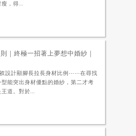
，得...
法則｜終極一招著上夢想中婚紗｜
高衩設計顯腳長拉長身材比例⋯⋯在尋找
身型能突出身材優點的婚紗，第二才考
道。對於...