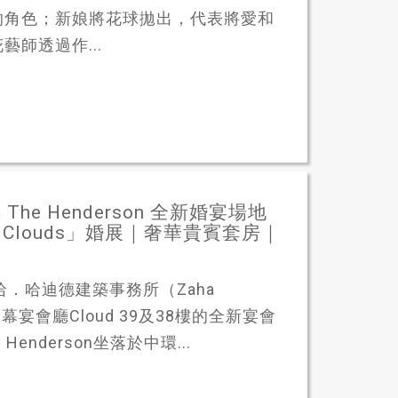
的角色；新娘將花球拋出，代表將愛和
師透過作...
 Henderson 全新婚宴場地
 the Clouds」婚展｜奢華貴賓套房｜
扎哈．哈迪德建築事務所（Zaha
璃天幕宴會廳Cloud 39及38樓的全新宴會
enderson坐落於中環...