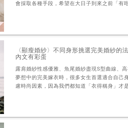
會採取各種手段，希望在大日子到來之前「有咁瘦
〈顯瘦婚紗〉不同身形挑選完美婚紗的
內文有彩蛋
露肩婚紗性感優雅、魚尾婚紗盡現S型曲線、
夢想中的完美嫁衣時，很多女生首選適合自己
慮時尚因素，因為我們都知道「衣得稱身」才是王