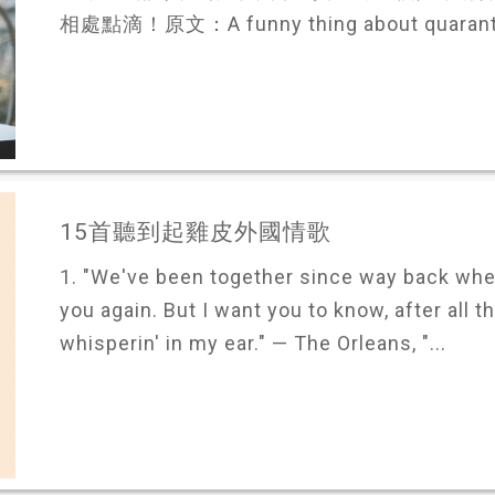
相處點滴！原文：A funny thing about quarantini
15首聽到起雞皮外國情歌
1. "We've been together since way back whe
you again. But I want you to know, after all t
whisperin' in my ear." — The Orleans, "...