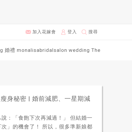
加入花嫁會
登入
搜尋
ng
婚禮
monalisabridalsalon
wedding
The
身秘密 | 婚前減肥、一星期減
說：「食飽下次再減過！」 但結婚一
次」的機會了！ 所以，很多準新娘都