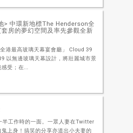
環新地標The Henderson全
貴賓套房的夢幻空間及率先參觀全新
「全港最高玻璃天幕宴會廳」 Cloud 39
oud 39 以無邊玻璃天幕設計，將壯麗城市景
受；在...
錄
工作時的一面。一眾人妻在Twitter
如鬼上身！搞笑的分享亦道出小夫妻的