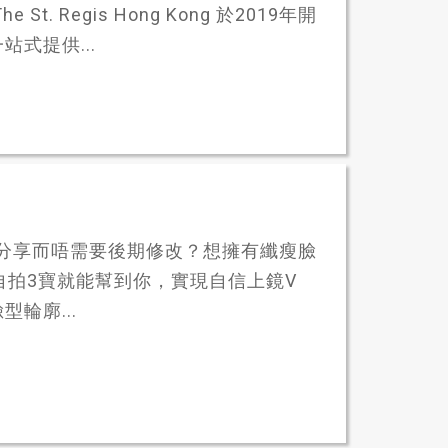
 Regis Hong Kong 於2019年開
式提供...
時與朋友分享而唔需要後期修改？想擁有纖瘦臉
的自拍3寶就能幫到你，實現自信上鏡V
型輪廓...