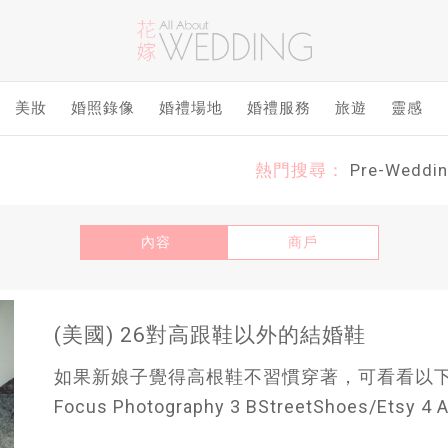
美妝
婚照錄像
婚禮場地
婚禮服務
旅遊
靈感
熱門搜尋：
Pre-Weddi
內容
商戶
(美國) 26對高跟鞋以外的結婚鞋
如果新娘子覺得高根鞋不習慣穿著，可看看以下26對結婚
Focus Photography 3 BStreetShoes/Etsy 4 A