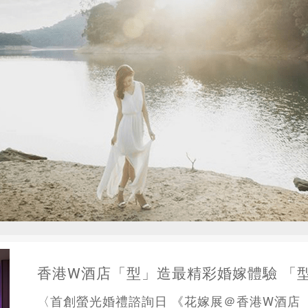
香港W酒店「型」造最精彩婚嫁體驗 「
〈首創螢光婚禮諮詢日 《花嫁展＠香港W酒店 ｜香