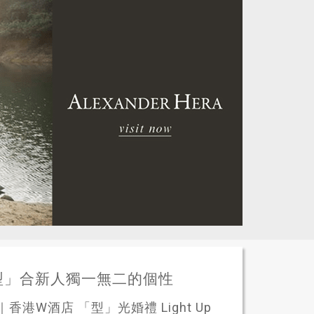
型」合新人獨一無二的個性
港W酒店 「型」光婚禮 Light Up