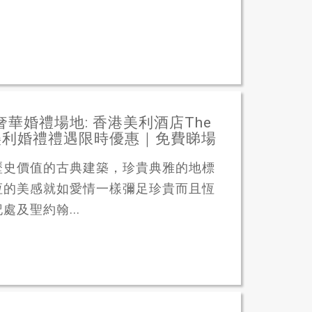
中環時尚奢華婚禮場地: 香港美利酒店The
3年最新美利婚禮禮遇限時優惠｜免費睇場
歷史價值的古典建築，珍貴典雅的地標
恆的美感就如愛情一樣彌足珍貴而且恆
及聖約翰...