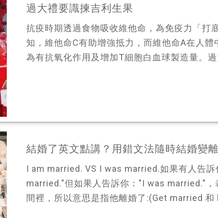
過大禮要識揀吉利生果
抗疫時期透過食物吸收維他命，為免疫力「打
知，維他命C有助增強抵力，而維他命A在人體
為有抗氧化作用及增加T細胞白血球製造量。過大
結婚了英文點講？用錯文法隨時結婚變
I am married. VS I was married.如
married."但如果人告訴你："I was marr
間裡，所以意思是指他離婚了:(Get married 和 be 