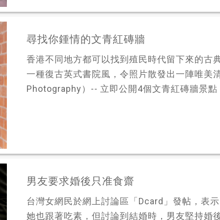
尋找你鍾情的文青紅磚牆
香港不同地方都可以找到殖民時代留下來的古
一種復古英式書院風，令照片散發出一陣唯美清新Fe
Photography）-- 立即公開4個文青紅磚牆景點
男友要求婚後只准食齋
台灣女網民於網上討論區「Dcard」發帖，表
她也跟著吃素，但討論到結婚時，男友堅持婚