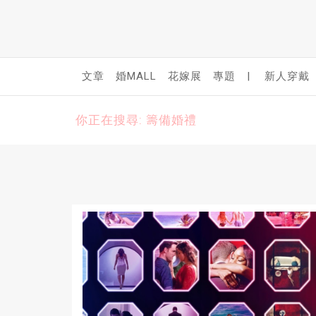
文章
婚MALL
花嫁展
專題
|
新人穿戴
你正在搜尋: 籌備婚禮