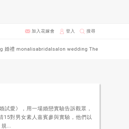
加入花嫁會
登入
搜尋
ng
婚禮
monalisabridalsalon
wedding
The
lind 盲婚試愛》，用一場婚戀實驗告訴觀眾，
請15對男女素人嘉賓參與實驗，他們以
...