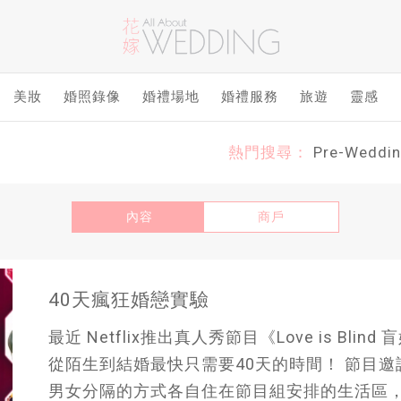
美妝
婚照錄像
婚禮場地
婚禮服務
旅遊
靈感
熱門搜尋：
Pre-Weddi
內容
商戶
40天瘋狂婚戀實驗
最近 Netflix推出真人秀節目《Love is B
從陌生到結婚最快只需要40天的時間！ 節目邀
男女分隔的方式各自住在節目組安排的生活區，規