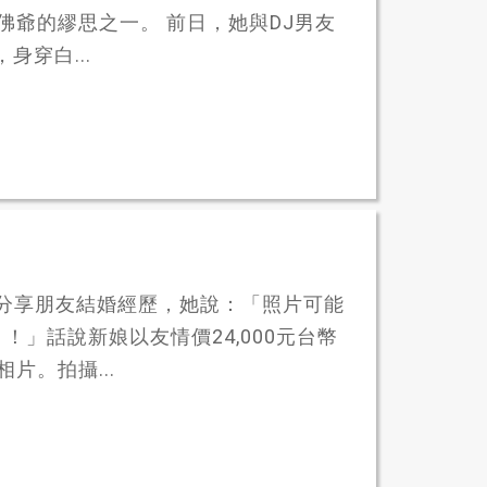
老佛爺的繆思之一。 前日，她與DJ男友
，身穿白...
公社」分享朋友結婚經歷，她說：「照片可能
」話說新娘以友情價24,000元台幣
片。拍攝...