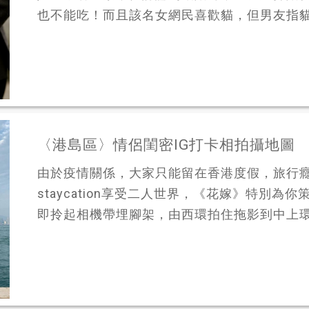
也不能吃！而且該名女網民喜歡貓，但男友指貓不
〈港島區〉情侶閨密IG打卡相拍攝地圖
由於疫情關係，大家只能留在香港度假，旅行
staycation享受二人世界，《花嫁》特別
即拎起相機帶埋腳架，由西環拍住拖影到中上環，