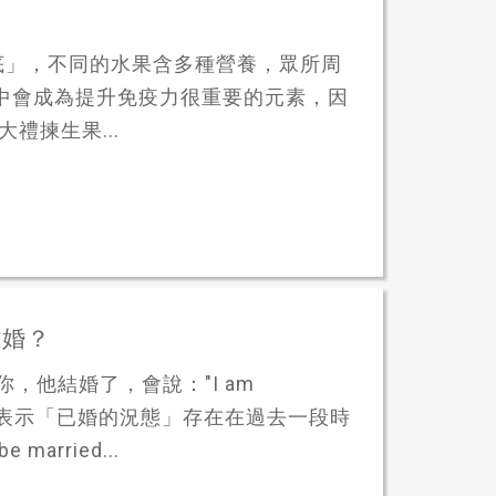
底」，不同的水果含多種營養，眾所周
中會成為提升免疫力很重要的元素，因
禮揀生果...
離婚？
果有人告訴你，他結婚了，會說："I am
ied."，表示「已婚的況態」存在在過去一段時
married...