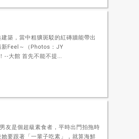
典建築，當中粗獷斑駁的紅磚牆能帶出
el～（Photos：JY
！--大館 首先不能不提...
示男友是個超級素食者，平時出門拍拖時
後她要跟著「一輩子吃素」，就算海鮮