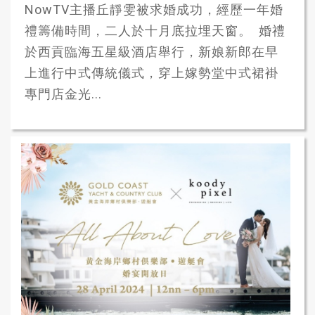
NowTV主播丘靜雯被求婚成功，經歷一年婚
禮籌備時間，二人於十月底拉埋天窗。 婚禮
於西貢臨海五星級酒店舉行，新娘新郎在早
上進行中式傳統儀式，穿上嫁勢堂中式裙褂
專門店金光...