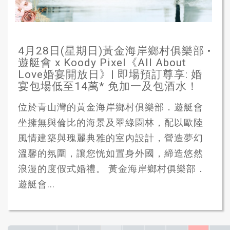
4月28日(星期日)黃金海岸鄉村俱樂部 •
遊艇會 x Koody Pixel《All About
Love婚宴開放日》| 即場預訂尊享: 婚
宴包場低至14萬* 免加一及包酒水！
位於青山灣的黃金海岸鄉村俱樂部．遊艇會
坐擁無與倫比的海景及翠綠園林，配以歐陸
風情建築與瑰麗典雅的室內設計，營造夢幻
溫馨的氛圍，讓您恍如置身外國，締造悠然
浪漫的度假式婚禮。 黃金海岸鄉村俱樂部．
遊艇會...