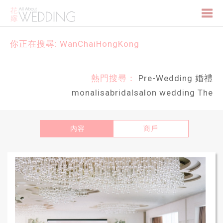
Togg
你正在搜尋: WanChaiHongKong
navi
熱門搜尋：
Pre-Wedding
婚禮
monalisabridalsalon
wedding
The
內容
商戶