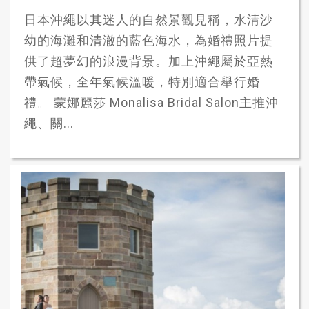
日本沖繩以其迷人的自然景觀見稱，水清沙
幼的海灘和清澈的藍色海水，為婚禮照片提
供了超夢幻的浪漫背景。加上沖繩屬於亞熱
帶氣候，全年氣候溫暖，特別適合舉行婚
禮。 蒙娜麗莎 Monalisa Bridal Salon主推沖
繩、關...