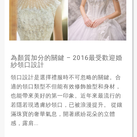
為顏質加分的關鍵 – 2016最受歡迎婚
紗領口設計
領口設計是選擇禮服時不可忽略的關鍵。合
適的領口類型不但能有效修飾臉型和身材，
也能帶來美好的第一印象。近年來最流行的
若隱若現透膚紗領口，已被浪漫提升。 從鑲
滿珠寶的奢華氣息，開著繽紛花朵的立體
感，露肩...