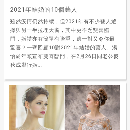
2021年結婚的10個藝人
雖然疫情仍然持續，但2021年有不少藝人選
擇與另一半拉埋天窗，其中更不乏雙喜臨
門，婚禮亦有簡單有隆重，邊一對又令你最
驚喜？一齊回顧10對2021年結婚的藝人。湯
怡於年頭宣布雙喜臨門，在2月26日同老公麥
秋成舉行婚...