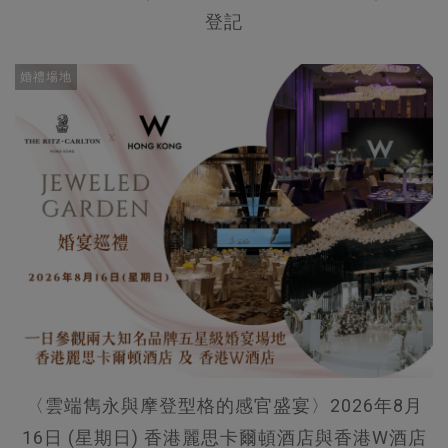
登記
婚禮場地
〈雲端雋永與摩登型格的感官盛宴〉2026年8月
16日 (星期日) 香港麗思卡爾頓酒店與香港W酒店