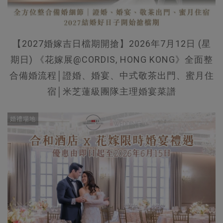
【2027婚嫁吉日檔期開搶】2026年7月12日 (星
期日) 《花嫁展@CORDIS, HONG KONG》全面整
合備婚流程│證婚、婚宴、中式敬茶出門、蜜月住
宿│米芝蓮級團隊主理婚宴菜譜
婚禮場地