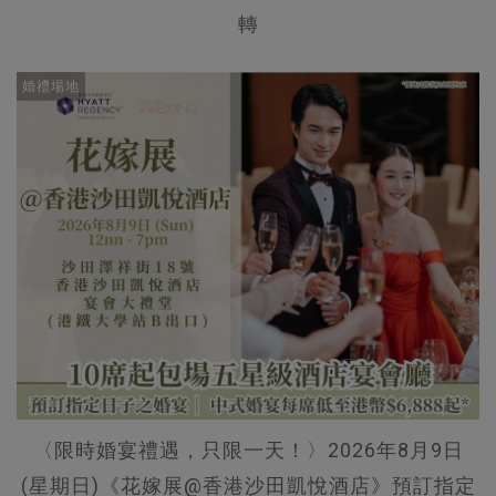
轉
婚禮場地
〈限時婚宴禮遇，只限一天！〉2026年8月9日
(星期日)《花嫁展@香港沙田凱悅酒店》預訂指定