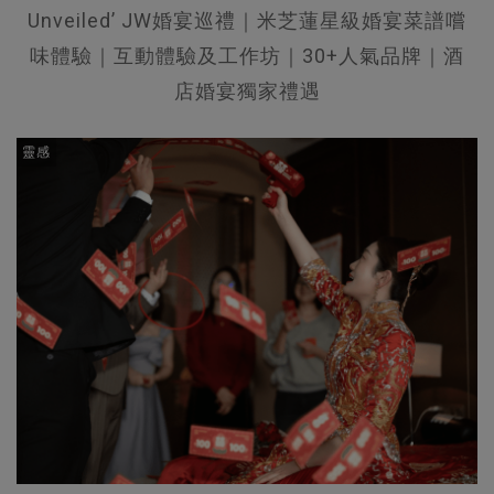
Unveiled’ JW婚宴巡禮｜米芝蓮星級婚宴菜譜嚐
味體驗｜互動體驗及工作坊｜30+人氣品牌｜酒
店婚宴獨家禮遇
靈感