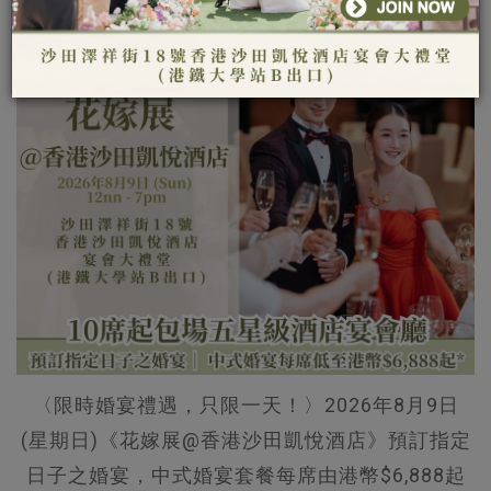
婚禮場地
〈限時婚宴禮遇，只限一天！〉2026年8月9日
(星期日)《花嫁展@香港沙田凱悅酒店》預訂指定
日子之婚宴，中式婚宴套餐每席由港幣$6,888起