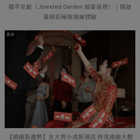
攜手呈獻《Jeweled Garden 婚宴巡禮》｜開啟
最精彩極致婚嫁體驗
靈感
【婚姻新趨勢】女大男小成新潮流 跨境婚姻大翻