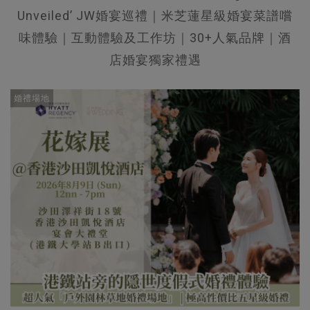
Unveiled’ JW婚宴巡禮｜米芝蓮星級婚宴菜譜嚐
味體驗｜互動體驗及工作坊｜30+人氣品牌｜酒
店婚宴獨家禮遇
婚禮場地