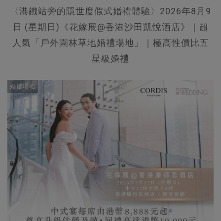
〈港鐵站旁的隱世度假式婚禮體驗〉2026年8月9
日 (星期日)《花嫁展@香港沙田凱悅酒店》｜超
人氣「戶外園林草地婚禮場地」｜極高性價比五
星級婚禮
婚禮場地