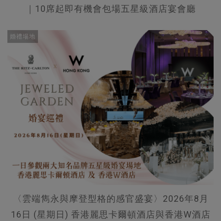
｜10席起即有機會包場五星級酒店宴會廳
婚禮場地
〈雲端雋永與摩登型格的感官盛宴〉2026年8月
16日 (星期日) 香港麗思卡爾頓酒店與香港W酒店