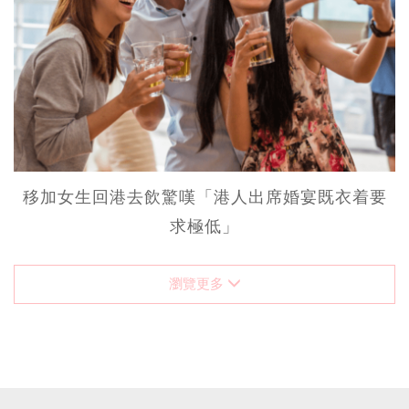
移加女生回港去飲驚嘆「港人出席婚宴既衣着要
求極低」
瀏覽更多