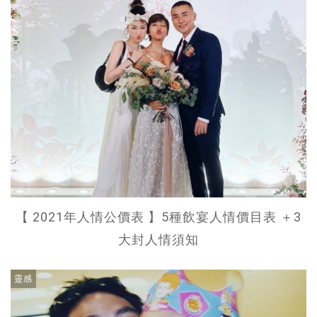
【 2021年人情公價表 】5種飲宴人情價目表 ＋3
大封人情須知
靈感