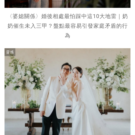
〈婆媳關係〉婚後相處最怕踩中這10大地雷｜奶
奶催生未入三甲？盤點最容易引發家庭矛盾的行
為
靈感