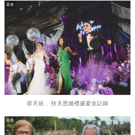
靈感
容天佑 、扶天恩婚禮盛宴全記錄
靈感