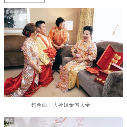
靈感
超全面！大妗姐金句大全！
靈感