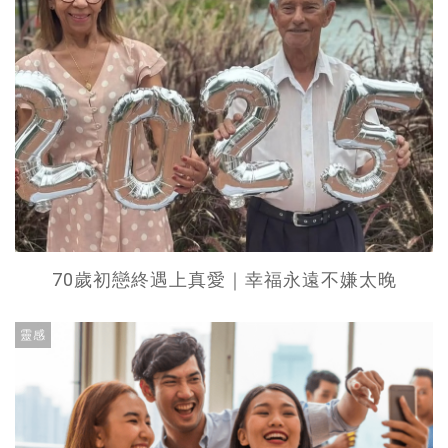
70歲初戀終遇上真愛｜幸福永遠不嫌太晚
靈感