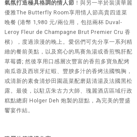
氣氛打造極具格調的情人節
！與另一半於裝潢華麗
優雅The Butterfly Room享用情人節高貴四道菜
晚餐 (港幣 1,980 元/兩位用，包括兩杯 Duval-
Leroy Fleur de Champagne Brut Premier Cru 香
檳），度過浪漫的晚上。愛侶們可先分享一系列精
緻的餐前美點，以及窩心的馬賽魚湯或香煎鴨肝配
草莓醬; 然後享用口感層次豐富的香煎多寶魚配烤
南瓜蓉及西班牙紅蝦、豐腴多汁的香烤法國鴨胸，
或清新的素食清炒田園蔬菜配磨菇清湯及法國黑松
露。最後，以駐店朱古力大師、瑰麗酒店區域行政
糕點總廚 Holger Deh 炮製的甜點，為完美的豐盛
饗宴作結。