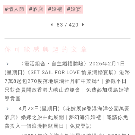
#情人節
#酒店
#婚禮
#婚宴
83 / 420
你可能感興趣的文章
〈靈活組合・自主婚禮體驗〉2026年2月1日
(星期日)《SET SAIL FOR LOVE 愉景灣婚宴展》港幣
7萬8起包270度落地玻璃牡丹軒中菜廳*｜參觀平日
只對會員開放香港大嶼山遊艇會｜免費參加環島婚禮
導賞團
4月23日(星期日)《花嫁展@香港海洋公園萬豪
酒店》婚嫁之旅由此展開 | 夢幻海洋婚禮｜邀請你免
費投入一個浪漫輕鬆周日｜免費登記