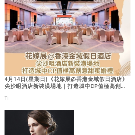
4月14日(星期日)《花嫁展@香港金域假日酒店》
尖沙咀酒店新裝潢場地｜打造城中CP值極高創意
甜蜜婚禮｜立即登記
Ti