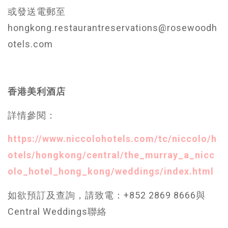
或發送電郵至
hongkong.restaurantreservations@rosewoodh
otels.com
香港美利酒店
詳情參閱：
https://www.niccolohotels.com/tc/niccolo/h
otels/hongkong/central/the_murray_a_nicc
olo_hotel_hong_kong/weddings/index.html
如欲預訂及查詢，請致電：+852 2869 8666與
Central Weddings聯絡