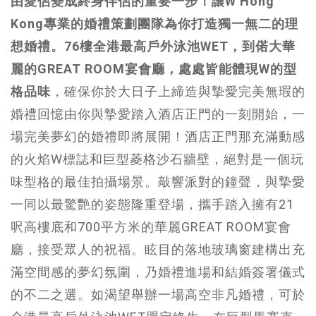
由愛侶變成終身伴侶的重要一步！讓W Hong
Kong專業的婚禮策劃團隊為你打造獨一無二的理
想婚禮。76樓全港最高戶外泳池WET，到偌大華
麗的GREAT ROOM宴會廳，處處皆能體現W的型
格品味
，確保你於大日子上締造與摯愛完美無瑕的
婚禮回憶由你與摯愛踏入酒店正門的一刻開始，一
場完美夢幻的婚禮即將展開！酒店正門那充滿動感
的火焰W標誌和巨型菱格沙石牆壁，絕對是一個玩
味型格的最佳拍攝場景。敲響派對的鐘聲，與摯愛
一同以最驚艷的姿態隆重登場，攜手踏入擁有21
呎高樓底和700平方米的華麗GREAT ROOM宴會
廳，接受眾人的祝福。眩目的落地玻璃窗建構出充
滿空間感的夢幻氛圍，乃婚禮進場和結婚簽署儀式
的不二之選。如渴望舉辦一場高空非凡婚禮，可於