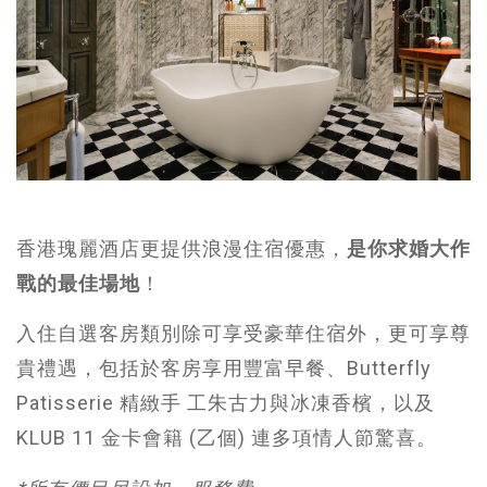
香港瑰麗酒店更提供浪漫住宿優惠，
是你求婚大作
戰的最佳場地
！
入住自選客房類別除可享受豪華住宿外，更可享尊
貴禮遇，包括於客房享用豐富早餐、Butterfly
Patisserie 精緻手 工朱古力與冰凍香檳，以及
KLUB 11 金卡會籍 (乙個) 連多項情人節驚喜。