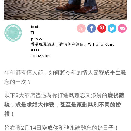
text
Ti
photo
香港瑰麗酒店、香港美利酒店、W Hong Kong
date
13.02.2020
年年都有情人節，如何將今年的情人節變成畢生難
忘的一次？
以下3大酒店禮遇為你打造既難忘又浪漫的
慶祝體
驗，或是求婚大作戰，甚至是策劃與別不同的婚
禮！
旨在將2月14日變成你和他永誌難忘的好日子！