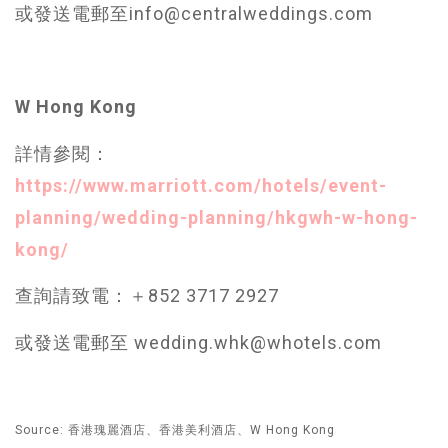
或發送電郵至info@centralweddings.com
W Hong Kong
詳情參閱：
https://www.marriott.com/hotels/event-
planning/wedding-planning/hkgwh-w-hong-
kong/
查詢請致電：＋852 3717 2927
或發送電郵至 wedding.whk@whotels.com
Source: 香港瑰麗酒店、香港美利酒店、W Hong Kong