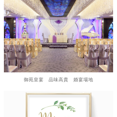
御苑皇宴 品味高貴 婚宴場地