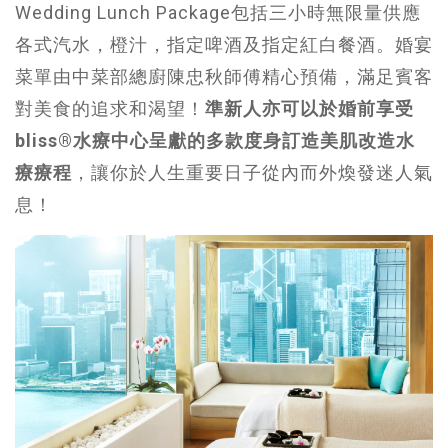
Wedding Lunch Package包括三小時無限量供應
各式汽水，橙汁，指定啤酒及指定紅白餐酒。婚宴
菜單由中菜部總廚陳忠秋師傅精心預備，滿足賓客
對美食的追求和渴望！
準新人亦可以於婚前享受
bliss®水療中心呈獻的多款度身訂造美肌改造水
療療程
，讓你於人生重要日子從內而外煥發迷人氣
息！