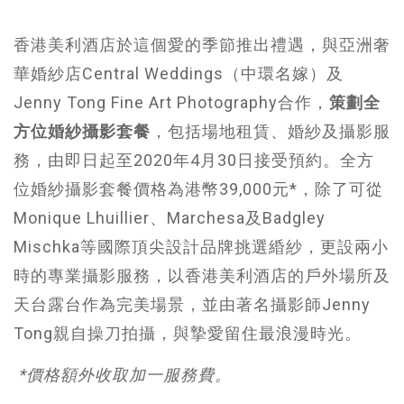
香港美利酒店於這個愛的季節推出禮遇，與亞洲奢
華婚紗店Central Weddings（中環名嫁）及
Jenny Tong Fine Art Photography合作，
策劃全
方位婚紗攝影套餐
，包括場地租賃、婚紗及攝影服
務，由即日起至2020年4月30日接受預約。全方
位婚紗攝影套餐價格為港幣39,000元*，除了可從
Monique Lhuillier、Marchesa及Badgley
Mischka等國際頂尖設計品牌挑選緍紗，更設兩小
時的專業攝影服務，以香港美利酒店的戶外場所及
天台露台作為完美場景，並由著名攝影師Jenny
Tong親自操刀拍攝，與摯愛留住最浪漫時光。
*價格額外收取加一服務費。