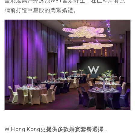
全港最高戶外泳池WET盟定終生，在巨型馬賽克
牆前打造巨星般的閃耀婚禮。
W Hong Kong更
提供多款婚宴套餐選擇
，