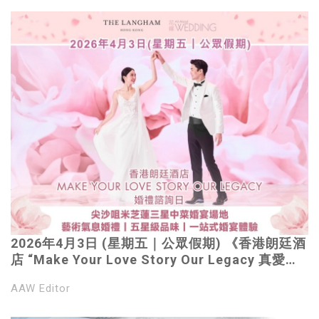
2026年4月3日 (星期五｜公眾假期) 《香港朗廷酒
店 “Make Your Love Story Our Legacy 真愛永
恆，盡在朗廷” 婚禮諮詢日 》尖沙咀米芝蓮三星中
AAW Editor
菜婚宴場地｜藝術氣息婚禮｜五星級品味｜一站式
婚宴體驗