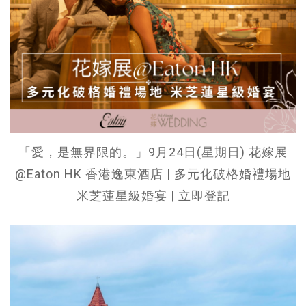
「愛，是無界限的。」9月24日(星期日) 花嫁展
@Eaton HK 香港逸東酒店 | 多元化破格婚禮場地
米芝蓮星級婚宴 | 立即登記