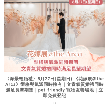
〈海景輕婚禮〉8月27日(星期日) 《花嫁展@the
Arca》型格與氣派同時擁有｜文青氣質婚禮同時
滿足長輩期望｜pet-friendly 寵物友善場地｜立
即免費登記
Ti