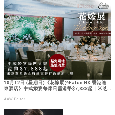
10月12日 (星期日)《花嫁展@Eaton HK 香港逸
東酒店》中式婚宴每席只需港幣$7,888起｜米芝
蓮星級食府逸東軒行政總廚主理｜3大必睇浪漫型
AAW Editor
格特色場地