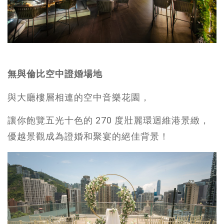
無與倫比空中證婚場地
與大廳樓層相連的空中音樂花園，
讓你飽覽五光十色的 270 度壯麗環迴維港景緻，
優越景觀成為證婚和聚宴的絕佳背景！