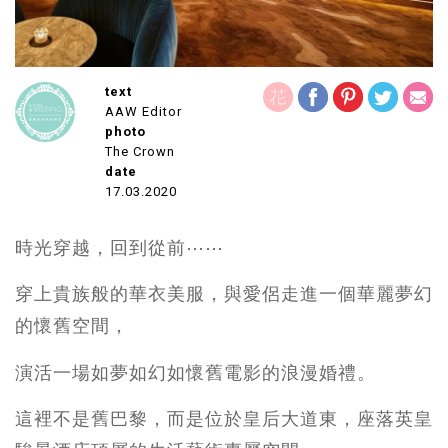
text
AAW Editor
photo
The Crown
date
17.03.2020
時光穿越，回到從前⋯⋯
穿上貴族般的華衣美服，與愛侶走進一個華麗夢幻
的懷舊空間，
演活一場如夢如幻如懷舊電影的浪漫婚禮。
這裡不是舊巴黎，而是位於皇后大道東，座落英皇