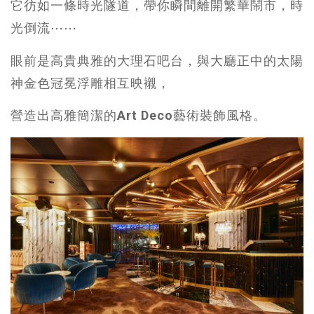
它彷如一條時光隧道，帶你瞬間離開繁華鬧市，時
光倒流⋯⋯
眼前是高貴典雅的大理石吧台，與大廳正中的太陽
神金色冠冕浮雕相互映襯，
營造出高雅簡潔的
Art Deco
藝術裝飾風格。