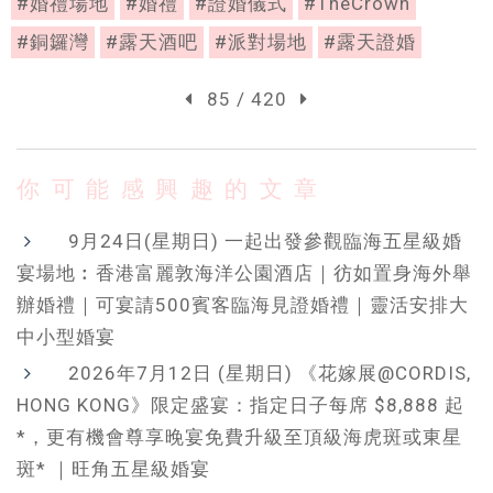
#婚禮場地
#婚禮
#證婚儀式
#TheCrown
#銅鑼灣
#露天酒吧
#派對場地
#露天證婚
85 / 420
你可能感興趣的文章
9月24日(星期日) 一起出發參觀臨海五星級婚
宴場地︰香港富麗敦海洋公園酒店｜彷如置身海外舉
辦婚禮｜可宴請500賓客臨海見證婚禮｜靈活安排大
中小型婚宴
2026年7月12日 (星期日) 《花嫁展@CORDIS,
HONG KONG》限定盛宴：指定日子每席 $8,888 起
*，更有機會尊享晚宴免費升級至頂級海虎斑或東星
斑* ｜旺角五星級婚宴