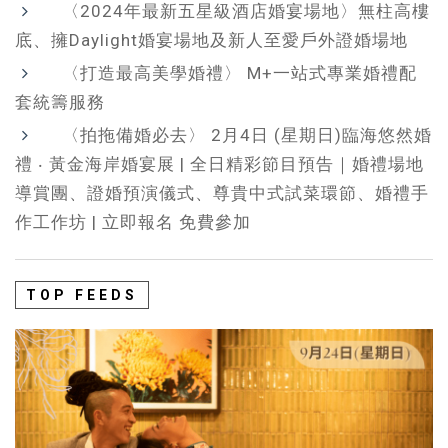
〈2024年最新五星級酒店婚宴場地〉無柱高樓
底、擁Daylight婚宴場地及新人至愛戶外證婚場地
〈打造最高美學婚禮〉 M+一站式專業婚禮配
套統籌服務
〈拍拖備婚必去〉 2月4日 (星期日)臨海悠然婚
禮 ‧ 黃金海岸婚宴展 | 全日精彩節目預告｜婚禮場地
導賞團、證婚預演儀式、尊貴中式試菜環節、婚禮手
作工作坊 | 立即報名 免費參加
TOP FEEDS