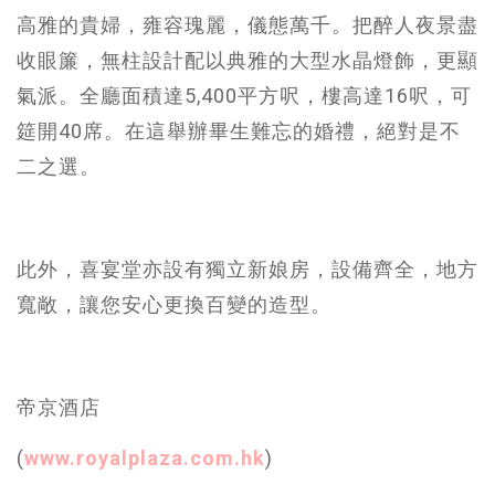
高雅的貴婦，雍容瑰麗，儀態萬千。把醉人夜景盡
收眼簾，無柱設計配以典雅的大型水晶燈飾，更顯
氣派。全廳面積達5,400平方呎，樓高達16呎，可
筵開40席。在這舉辦畢生難忘的婚禮，絕對是不
二之選。
此外，喜宴堂亦設有獨立新娘房，設備齊全，地方
寬敞，讓您安心更換百變的造型。
帝京酒店
(
www.royalplaza.com.hk
)