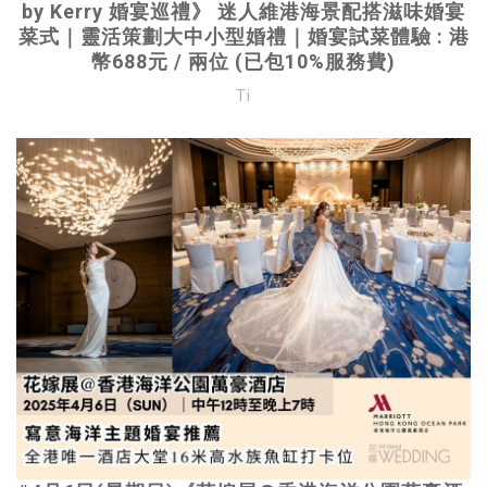
by Kerry 婚宴巡禮》 迷人維港海景配搭滋味婚宴
菜式｜靈活策劃大中小型婚禮｜婚宴試菜體驗 : 港
幣688元 / 兩位 (已包10%服務費)
Ti