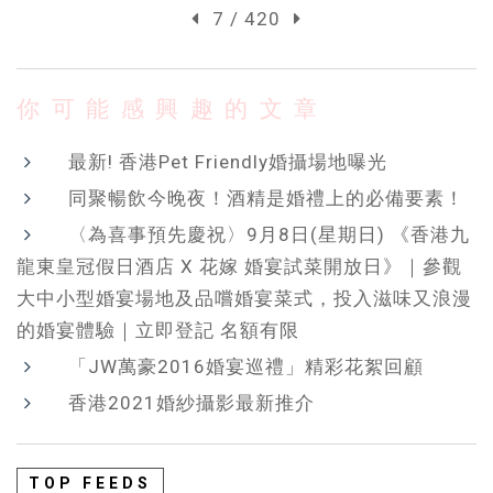
7 / 420
你可能感興趣的文章
最新! 香港Pet Friendly婚攝場地曝光
同聚暢飲今晚夜！酒精是婚禮上的必備要素！
〈為喜事預先慶祝〉9月8日(星期日) 《香港九
龍東皇冠假日酒店 X 花嫁 婚宴試菜開放日》｜參觀
大中小型婚宴場地及品嚐婚宴菜式，投入滋味又浪漫
的婚宴體驗｜立即登記 名額有限
「JW萬豪2016婚宴巡禮」精彩花絮回顧
香港2021婚紗攝影最新推介
TOP FEEDS