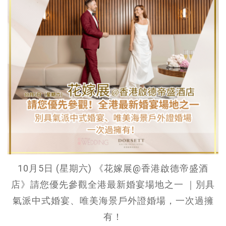
10月5日 (星期六) 《花嫁展@香港啟德帝盛酒
店》請您優先參觀全港最新婚宴場地之一 ｜別具
氣派中式婚宴、唯美海景戶外證婚場，一次過擁
有！