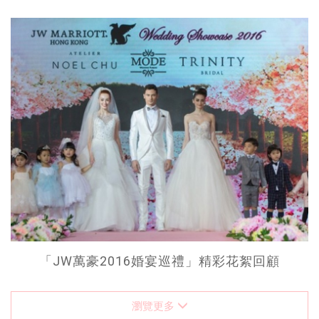
「JW萬豪2016婚宴巡禮」精彩花絮回顧
瀏覽更多