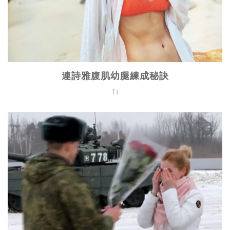
連詩雅腹肌幼腿練成秘訣
Ti