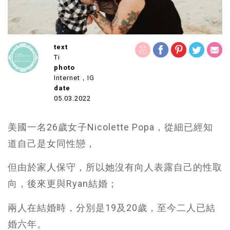
text
Ti
photo
Internet，IG
date
05.03.2022
美國一名26歲女子Nicolette Popa，從細已經知
道自己是女同性戀，
但由於家人保守，所以她沒有向人表露自己的性取
向，後來更與Ryan結婚；
兩人在結婚時，分別是19及20歲，至今二人已結
婚六年。