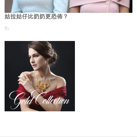
姑拉姑仔比奶奶更恐佈？
Ti