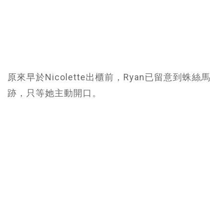
原來早於Nicolette出櫃前，Ryan已留意到蛛絲馬
跡，只等她主動開口。