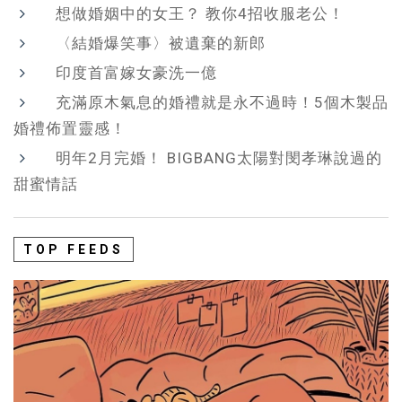
想做婚姻中的女王？ 教你4招收服老公！
〈結婚爆笑事〉被遺棄的新郎
印度首富嫁女豪洗一億
充滿原木氣息的婚禮就是永不過時！5個木製品
婚禮佈置靈感！
明年2月完婚！ BIGBANG太陽對閔孝琳說過的
甜蜜情話
TOP FEEDS