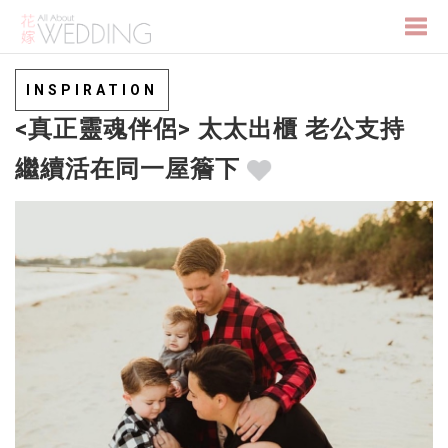
Togg
INSPIRATION
<真正靈魂伴侶> 太太出櫃 老公支持
navi
繼續活在同一屋簷下