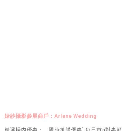
婚紗攝影參展商戶：Arlene Wedding
精選場內優惠：［限時搶購優惠] 每日首5對惠顧