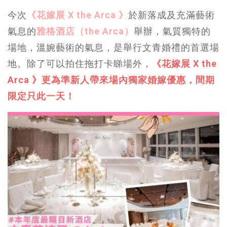
今次
《花嫁展 X the Arca 》
於新落成及充滿藝術
氣息的
雅格酒店（the Arca）
舉辦，氣質獨特的
場地，溫婉藝術的氣息，是舉行文青婚禮的首選場
地。除了可以拍住拖打卡睇場外，
《花嫁展 X the
Arca 》更為準新人帶來場內獨家婚嫁優惠，間期
限定只此一天！