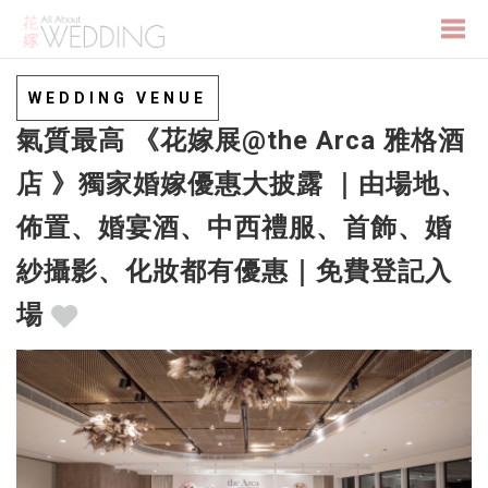
Togg
WEDDING VENUE
氣質最高 《花嫁展@the Arca 雅格酒
navi
店 》獨家婚嫁優惠大披露 ｜由場地、
佈置、婚宴酒、中西禮服、首飾、婚
紗攝影、化妝都有優惠｜免費登記入
場