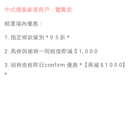
中式禮服參展商戶：鸞鳳堂
精選場內優惠：
1. 指定褂款級別 *９５折 *
2. 馬褂與裙褂一同租借即減 $ 1, 0 0 0
3. 頭褂造租即日confirm 優惠 *【再減＄1 0 0 0】
*