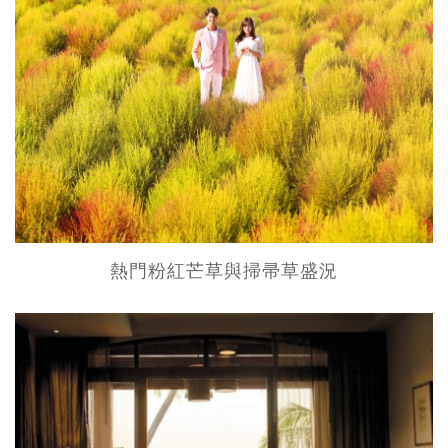
熱門粉紅芒草與掃帚草盛況