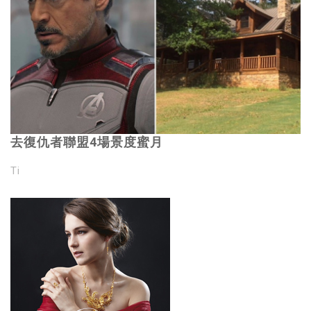
去復仇者聯盟4場景度蜜月
Ti