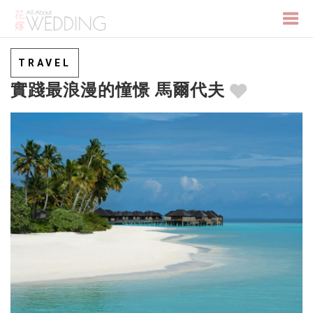
Togg
TRAVEL
實踐最浪漫的憧憬 馬爾代夫
navi