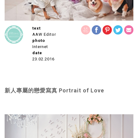
text
AAW Editor
photo
Internet
date
23.02.2016
新人專屬的戀愛寫真 Portrait of Love