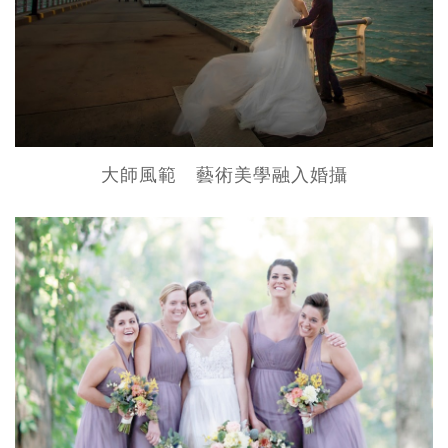
大師風範 藝術美學融入婚攝