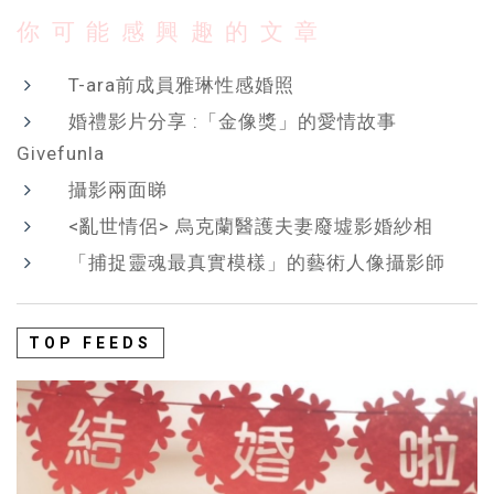
你可能感興趣的文章
T-ara前成員雅琳性感婚照
婚禮影片分享 :「金像獎」的愛情故事
Givefunla
攝影兩面睇
<亂世情侶> 烏克蘭醫護夫妻廢墟影婚紗相
「捕捉靈魂最真實模樣」的藝術人像攝影師
TOP FEEDS