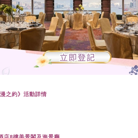
浪漫之約》活動詳情
酒店8樓美景閣及海景廳