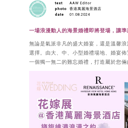
text
AAW Editor
photo
香港萬麗海景酒店
date
01.08.2024
一場浪漫動人的海景婚禮即將登場，讓準
無論是氣派非凡的盛大婚宴，還是溫馨浪
選擇。由大、中、小型婚禮場地、婚宴佈
一個獨一無二的難忘婚禮，打造屬於您倆