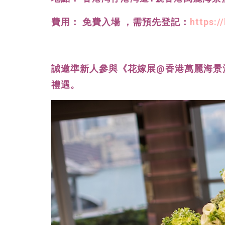
費用： 免費入場 ，需預先登記：
https:/
誠邀準新人參與《花嫁展@香港萬麗海景
禮遇。