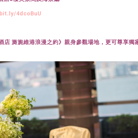
/bit.ly/4dcoBuU
酒店 旖旎維港浪漫之約》親身參觀場地，更可尊享獨