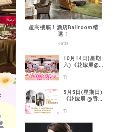
超高樓底！酒店Ballroom精
選！
Katie
10月14日(星期
六)《花嫁展@香
港金域假日酒
Ti
店》尖沙咀創意
甜蜜婚禮｜尖沙
咀婚宴每席低至
5月5日(星期日)
港幣$9,499起*
《花嫁展 @香港
｜訂2024年指定
美利酒店》中環
Ti
日子婚宴滿15席
最人氣輕奢華婚
可包ballroom*
禮熱選 ｜ 夢幻特
｜親臨Merryme
色婚禮場地開放