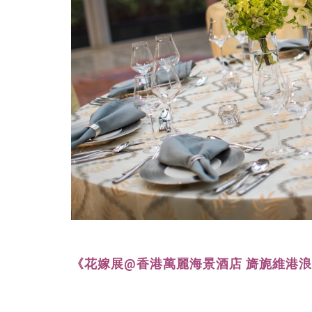
《花嫁展@香港萬麗海景酒店 旖旎維港