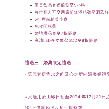
延長飲品套餐服務至5小時
每位客人可享用席前無酒精雞尾酒乙杯
6打席前精美小食
免收開瓶費
婚禮甜品桌享7折優惠
高清LED多功能螢幕牆享8折優惠
禮遇三：婚典限定禮遇
- 萬麗套房雋永之約及心之所向溫馨婚禮
#只適用於由即日起至2024 年12月31日
^以上價目均另收加一服務費