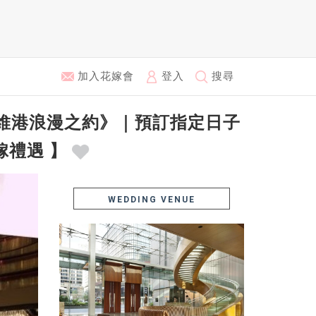
加入花嫁會
登入
搜尋
旎維港浪漫之約》｜預訂指定日子
嫁禮遇 】
WEDDING VENUE