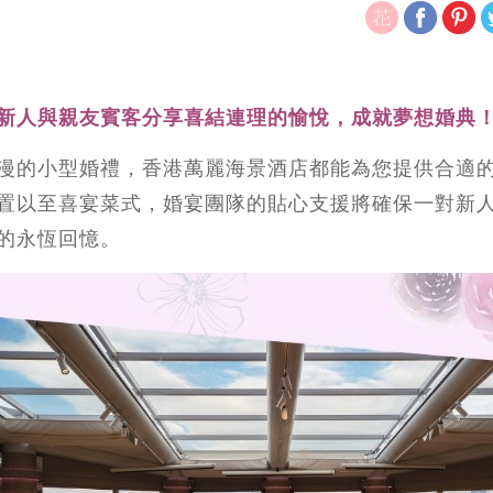
新人與親友賓客分享喜結連理的愉悅，成就夢想婚典
漫的小型婚禮，香港萬麗海景酒店都能為您提供合適
置以至喜宴菜式，婚宴團隊的貼心支援將確保一對新
的永恆回憶。