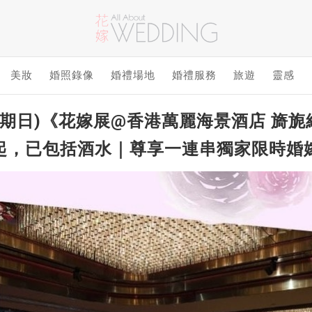
美妝
婚照錄像
婚禮場地
婚禮服務
旅遊
靈感
星期日)《花嫁展@香港萬麗海景酒店 旖
8起，已包括酒水｜尊享一連串獨家限時婚