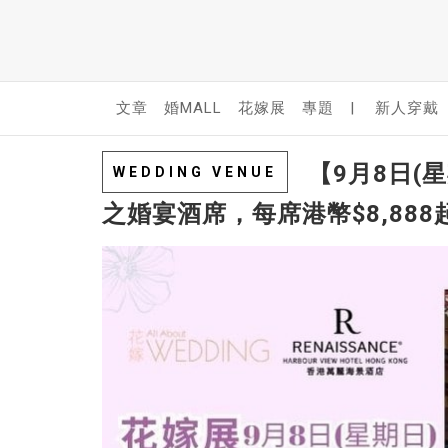
文章
婚MALL
花嫁展
專題
|
新人穿戴
【9月8日(
WEDDING VENUE
之婚宴酒席，每席港幣$8,88