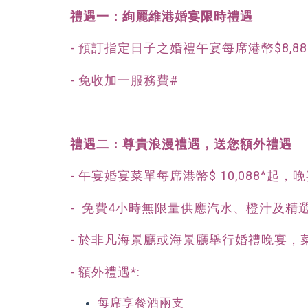
禮遇一：絢麗維港婚宴限時禮遇
- 預訂指定日子之婚禮午宴每席港幣$8,8
- 免收加一服務費#
禮遇二：尊貴浪漫禮遇，送您額外禮遇
- 午宴婚宴菜單每席港幣$ 10,088^起，晚
- 免費4小時無限量供應汽水、橙汁及精
- 於非凡海景廳或海景廳舉行婚禮晚宴，
- 額外禮遇*:
每席享餐酒兩支