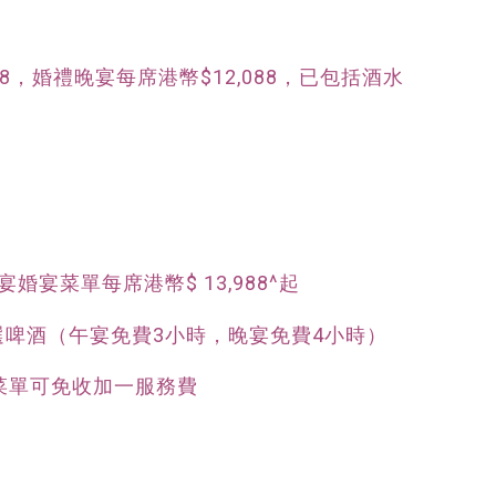
88，婚禮晚宴每席港幣$12,088，已包括酒水
宴婚宴菜單每席港幣$ 13,988^起
選啤酒（午宴免費3小時，晚宴免費4小時）
菜單可免收加一服務費