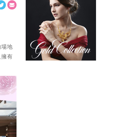
攤位可獲主題
｜Pet friendly婚
lollipop｜立即登
禮場地｜立即登
記
記
！
的場地
人擁有