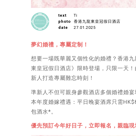
text
Ti
photo
香港九龍東皇冠假日酒店
date
27.01.2025
夢幻婚禮，專屬定制！
想要一場既華麗又個性化的婚禮？香港九
東皇冠假日酒店》限時登場，只限一天！
新人打造專屬難忘時刻！
準新人不但可親身參觀酒店多個婚禮婚宴
本年度婚嫁禮遇：平日晚宴酒席只需HK$8,
包酒水*。
優先預訂今年好日子，立即報名，親臨現