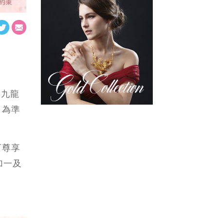
港九龍
，為準
可尊享
加一及