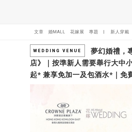
文章
婚MALL
花嫁展
專題
|
新人穿戴
夢幻婚禮，專
WEDDING VENUE
店》｜按準新人需要舉行大中小型婚
起* 兼享免加一及包酒水*｜免