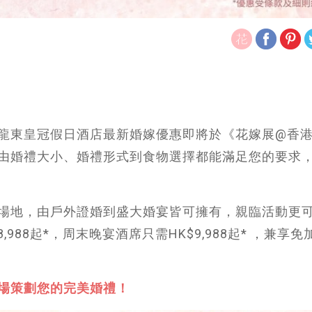
龍東皇冠假日酒店最新婚嫁優惠即將於《花嫁展@香
由婚禮大小、婚禮形式到食物選擇都能滿足您的要求
場地，由戶外證婚到盛大婚宴皆可擁有，親臨活動更
988起*，周末晚宴酒席只需HK$9,988起* ，兼享免
場策劃您的完美婚禮！