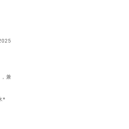
025
起，兼
水*