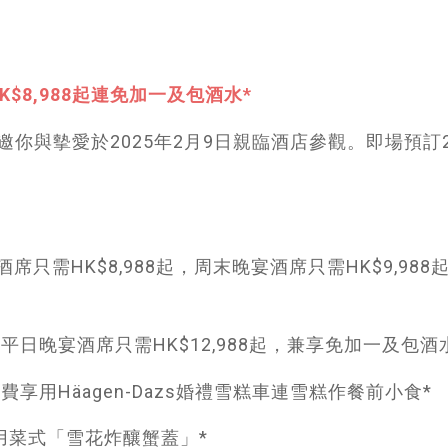
$8,988起連免加一及包酒水*
你與摰愛於2025年2月9日親臨酒店參觀。即場預訂2
酒席只需HK$8,988起，周末晚宴酒席只需HK$9,988
宴: 平日晚宴酒席只需HK$12,988起，兼享免加一及包酒
費享用Häagen-Dazs婚禮雪糕車連雪糕作餐前小食*
享用菜式「雪花炸釀蟹蓋」*