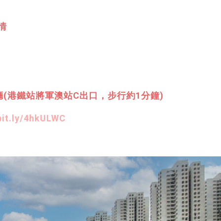
情
(港鐵站將軍澳站C出口，步行約1分鐘)
/bit.ly/4hkULWC