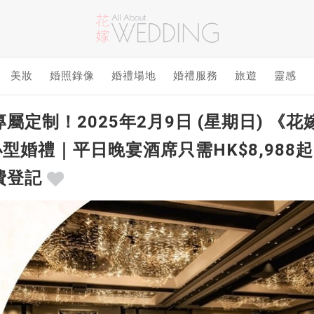
美妝
婚照錄像
婚禮場地
婚禮服務
旅遊
靈感
屬定制！2025年2月9日 (星期日) 
禮｜平日晚宴酒席只需HK$8,988起* 
費登記