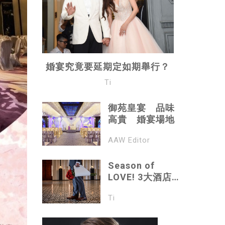
婚宴究竟要延期定如期舉行？
Ti
御苑皇宴 品味
高貴 婚宴場地
AAW Editor
Season of
LOVE! 3大酒店禮
遇為情人節浪漫
Ti
助攻