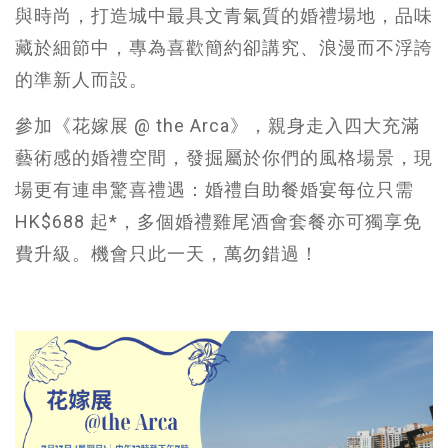
與時尚，打造城中最具文青氣質的婚禮場地，品味
藏於細節中，專為喜歡簡約卻講究、浪漫而不浮誇
的準新人而設。
參加《花嫁展 @ the Arca》，親身走入四大充滿
藝術感的婚禮空間，發掘屬於你們的風格場景，現
場更有連串驚喜禮遇：婚禮自助餐婚宴每位只需
HK$688 起*，多個婚禮雞尾酒會套餐亦可獨享免
費升級。機會只此一天，萬勿錯過！