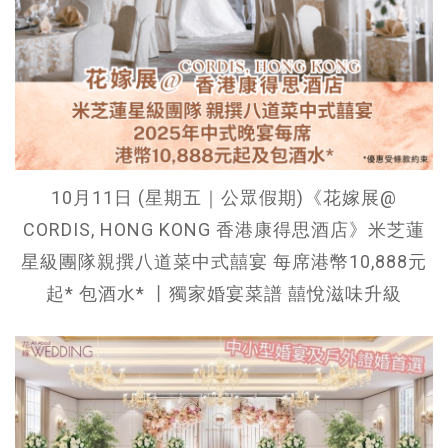
10月11日 (星期五｜公眾假期)《花嫁展@
CORDIS, HONG KONG 香港康得思酒店》米芝蓮
星級團隊親撰八道菜中式囍宴 每席港幣10,888元
起* 包酒水* 丨獨家婚宴菜譜 囍悅滋味升級