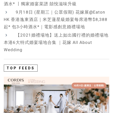
酒水* 丨獨家婚宴菜譜 囍悅滋味升級
9月18日 (星期三｜公眾假期) 花嫁展@Eaton
HK 香港逸東酒店｜米芝蓮星級婚宴每席港幣$8,388
起* 包3小時酒水*｜電影感創意婚禮場地
【2021婚禮場地】送上如出國行禮的婚禮場地
本港6大特式婚宴場地合集 ｜花嫁 All About
Wedding
TOP FEEDS