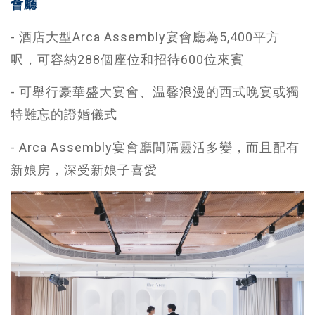
會廳
- 酒店大型Arca Assembly宴會廳為5,400平方
呎，可容納288個座位和招待600位來賓
- 可舉行豪華盛大宴會、温馨浪漫的西式晚宴或獨
特難忘的證婚儀式
- Arca Assembly宴會廳間隔靈活多變，而且配有
新娘房，深受新娘子喜愛