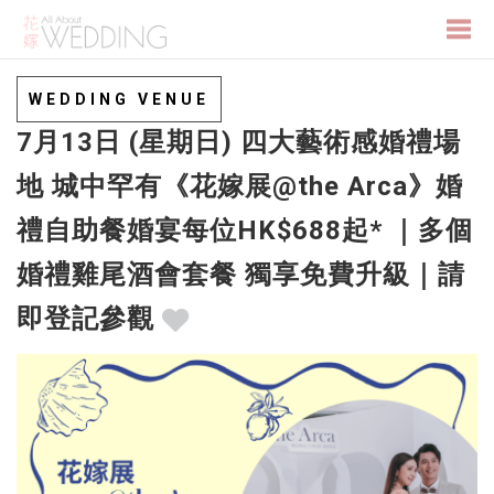
Togg
WEDDING VENUE
7月13日 (星期日) 四大藝術感婚禮場
navi
地 城中罕有《花嫁展@the Arca》婚
禮自助餐婚宴每位HK$688起* ｜多個
婚禮雞尾酒會套餐 獨享免費升級｜請
即登記參觀