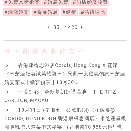
#免費入場婚展
#婚展免費
#酒店婚展免費
#酒店婚宴
#會展婚展
#婚禮
#婚禮場地
351 / 420
你可能感興趣的文章
香港康得思酒店Cordis, Hong Kong X 花嫁
《米芝蓮婚宴試菜體驗日》只此一天優惠價試米芝蓮
婚宴菜式 | 婚宴預演｜10月30日
一眼動心，全新夢幻婚禮場地！ THE RITZ-
CARLTON, MACAU
10月11日 (星期五｜公眾假期)《花嫁展@
CORDIS, HONG KONG 香港康得思酒店》米芝蓮星級
團隊親撰八道菜中式囍宴 每席港幣10,888元起* 包