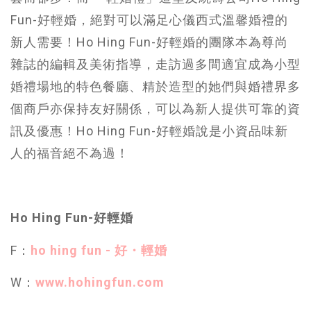
Fun-好輕婚，絕對可以滿足心儀西式溫馨婚禮的
新人需要！Ho Hing Fun-好輕婚的團隊本為尊尚
雜誌的編輯及美術指導，走訪過多間適宜成為小型
婚禮場地的特色餐廳、精於造型的她們與婚禮界多
個商戶亦保持友好關係，可以為新人提供可靠的資
訊及優惠！Ho Hing Fun-好輕婚說是小資品味新
人的福音絕不為過！
Ho Hing Fun-好輕婚
F：
ho hing fun - 好・輕婚
W：
www.hohingfun.com