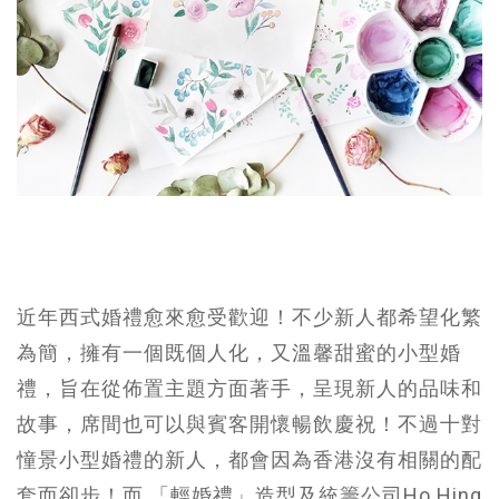
近年西式婚禮愈來愈受歡迎！不少新人都希望化繁
為簡，擁有一個既個人化，又溫馨甜蜜的小型婚
禮，旨在從佈置主題方面著手，呈現新人的品味和
故事，席間也可以與賓客開懷暢飲慶祝！不過十對
憧景小型婚禮的新人，都會因為香港沒有相關的配
套而卻步！而 「輕婚禮」造型及統籌公司Ho Hing