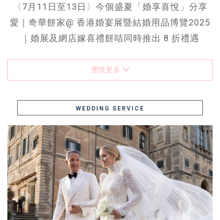
〈7月11日至13日〉今個盛夏「婚享喜悅」分享
愛｜奇華餅家@ 香港婚宴展暨結婚用品博覽2025
｜婚展及網店嫁喜禮餅咭同時推出 8 折禮遇
瀏覽更多
WEDDING SERVICE