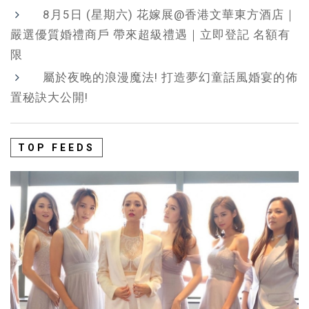
8月5日 (星期六) 花嫁展@香港文華東方酒店｜
嚴選優質婚禮商戶 帶來超級禮遇｜立即登記 名額有
限
屬於夜晚的浪漫魔法! 打造夢幻童話風婚宴的佈
置秘訣大公開!
TOP FEEDS