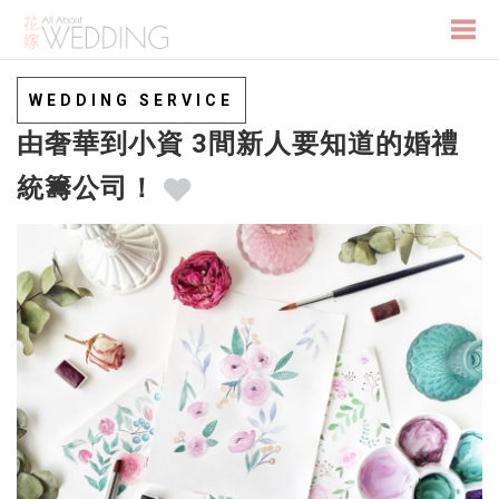
Togg
WEDDING SERVICE
由奢華到小資 3間新人要知道的婚禮
navi
統籌公司！