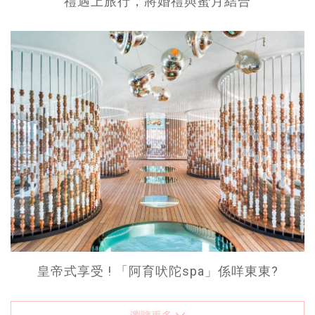
禮遇上旅行，將婚禮與蜜月結合
皇帝式享受 ! 「阿育吠陀spa」係咩東東?