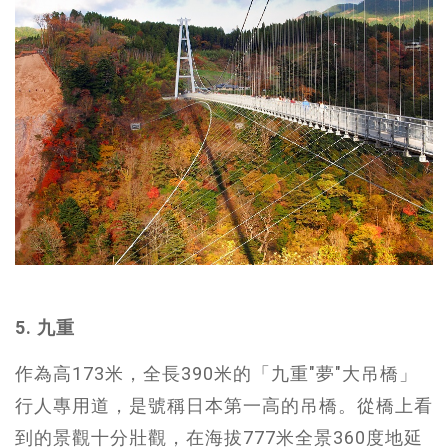
5. 九重
作為高173米，全長390米的「九重"夢"大吊橋」
行人專用道，是號稱日本第一高的吊橋。從橋上看
到的景觀十分壯觀，在海拔777米全景360度地延