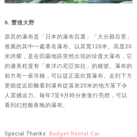
6. 豐後大野
原尻的瀑布是「日本的瀑布百選」「大分縣百景」
推薦的其中一處著名瀑布。以其寬120米、高度20
米誇耀，是在田園地區突然出現的珍貴大瀑布，它
的優美程度有「東洋の尼亞加拉」的稱號。瀑布的
前方有一座吊橋，可以從正面欣賞瀑布。走到下方
更能從近距離看到瀑布從落差20米的地方落下令
人震撼迫力。毎年7至9月時分會進行亮燈，可以
看到幻想般夜晚的瀑布。
Special Thanks:
Budget Rental Car