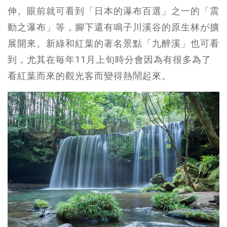
伸。眼前就可看到「日本的瀑布百選」之一的「震
動之瀑布」等，腳下還有鳴子川溪谷的原生林が擴
展開來。新綠和紅葉的著名景點「九醉溪」也可看
到，尤其在毎年11月上旬時分會因為有很多為了
看紅葉而來的觀光客而變得熱鬧起來。