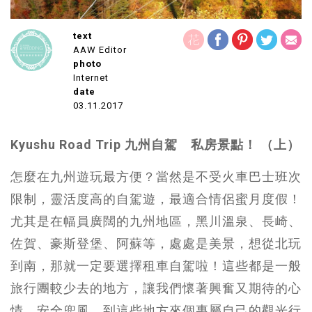
text
AAW Editor
photo
Internet
date
03.11.2017
Kyushu Road Trip 九州自駕 私房景點！ （上）
怎麼在九州遊玩最方便？當然是不受火車巴士班次
限制，靈活度高的自駕遊，最適合情侶蜜月度假！
尤其是在幅員廣闊的九州地區，黑川溫泉、長崎、
佐賀、豪斯登堡、阿蘇等，處處是美景，想從北玩
到南，那就一定要選擇租車自駕啦！這些都是一般
旅行團較少去的地方，讓我們懷著興奮又期待的心
情，安全兜風，到這些地方來個專屬自己的觀光行