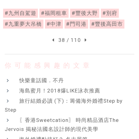
#九州自駕遊
#福岡租車
#豐後大野
#別府
#九重夢大吊橋
#中津
#門司港
#豐後高田市
38 / 110
你可能感興趣的文章
快樂童話國．不丹
海島蜜月！2018爆LIKE泳衣推薦
旅行結婚必讀 (下)：籌備海外婚禮Step by
Step
〖香港Sweetcation〗 時尚精品酒店The
Jervois 揭秘法國名設計師的現代美學