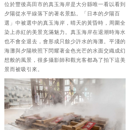
位於豐後高田市的真玉海岸是大分縣唯一看以看到
夕陽從水平線落下的著名景點。「日本的夕陽百
選」中被選中的真玉海岸，晴天的黃昏時，周圍全
染上赤紅的美景充滿魅力。真玉海岸在退潮時海水
也不會全退去，會形成只餘少許水的海灘。平淺的
海灘與夕陽映照下閃耀著金色光芒的水面交織成幻
想般的風景，很多攝影師和觀光客都為了拍下這美
景而被吸引來。