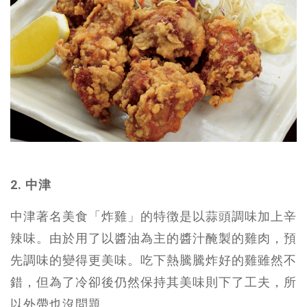
2. 中津
中津著名美食「炸雞」的特徴是以蒜頭調味加上辛
辣味。由於用了以醬油為主的醬汁醃製的雞肉，預
先調味的變得更美味。吃下熱騰騰炸好的雞雖然不
錯，但為了冷卻後仍然保持其美味則下了工夫，所
以外帶也沒問題。