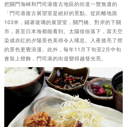
把關門海峽和門司港復古地區的街道一覽無遺的
「門司港復古展望室是絕好的景點。從距離地面
103米，鋪著玻璃的展望室，關門橋、對岸的下關
市，甚至日本海都能看到。太陽徐徐落下，當天空
染成赤紅的夕陽景色美得令人嘆息。入夜後亮了燈
的景色更覺浪漫。此外，毎年11月下旬至2月中旬
會裝上燈飾，門司港的街道變得越發光亮。