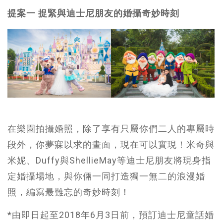
提案一 捉緊與迪士尼朋友的婚攝奇妙時刻
在樂園拍攝婚照，除了享有只屬你們二人的專屬時
段外，你夢寐以求的畫面，現在可以實現！米奇與
米妮、Duffy與ShellieMay等迪士尼朋友將現身指
定婚攝場地，與你倆一同打造獨一無二的浪漫婚
照，編寫最難忘的奇妙時刻！
*由即日起至2018年6月3日前，預訂迪士尼童話婚