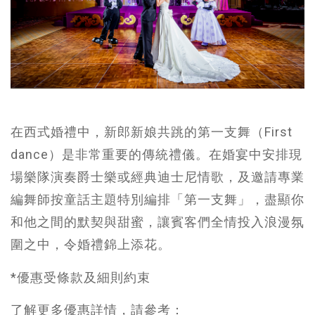
在西式婚禮中，新郎新娘共跳的第一支舞（First
dance）是非常重要的傳統禮儀。在婚宴中安排現
場樂隊演奏爵士樂或經典迪士尼情歌，及邀請專業
編舞師按童話主題特別編排「第一支舞」，盡顯你
和他之間的默契與甜蜜，讓賓客們全情投入浪漫氛
圍之中，令婚禮錦上添花。
*優惠受條款及細則約束
了解更多優惠詳情，請參考：