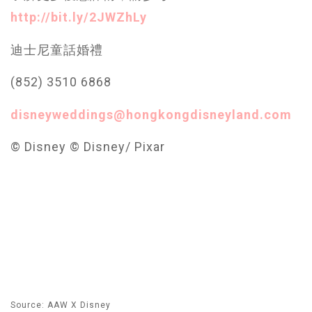
http://bit.ly/2JWZhLy
迪士尼童話婚禮
(852) 3510 6868
disneyweddings@hongkongdisneyland.com
© Disney © Disney/ Pixar
Source: AAW X Disney