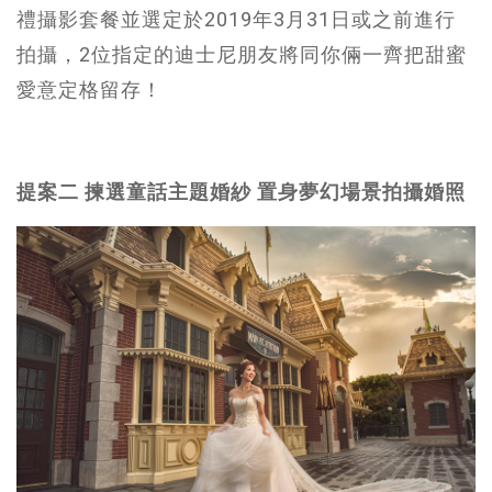
禮攝影套餐並選定於2019年3月31日或之前進行
拍攝，2位指定的迪士尼朋友將同你倆一齊把甜蜜
愛意定格留存！
提案二 揀選童話主題婚紗 置身夢幻場景拍攝婚照