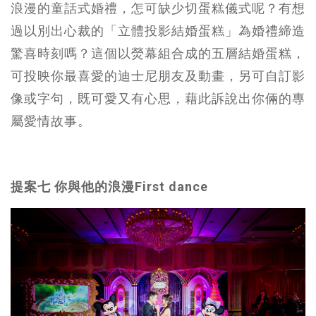
浪漫的童話式婚禮，怎可缺少切蛋糕儀式呢？有想
過以別出心裁的「立體投影結婚蛋糕」為婚禮締造
驚喜時刻嗎？這個以熒幕組合成的五層結婚蛋糕，
可投映你最喜愛的迪士尼朋友及動畫，另可自訂影
像或字句，既可愛又有心思，藉此訴說出你倆的專
屬愛情故事。
提案七 你與他的浪漫First dance