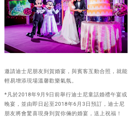
邀請迪士尼朋友到賀婚宴，與賓客互動合照，就能
輕易增添現場溫馨歡樂氣氛。
*凡於2018年9月9日前舉行迪士尼童話婚禮午宴或
晚宴，並由即日起至2018年6月3日預訂，迪士尼
朋友將會驚喜現身到賀你倆的婚宴，送上祝福！