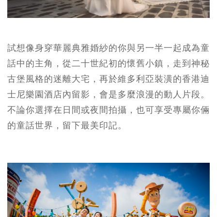
試想像身穿華麗典雅婚紗的你與另一半一起成為童
話中的主角，從二十世紀初的懷舊小鎮，走到神秘
古堡風格的迷離大宅，再於維多利亞裝潢的香港迪
士尼樂園酒店內留影，會是多麼浪漫的動人片段。
不論你選擇在日間或夜間拍攝，也可享受專屬你倆
的童話世界，留下最美印記。