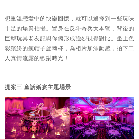
想重溫戀愛中的快樂回憶，就可以選擇到一些玩味
十足的場景拍攝。置身在反斗奇兵大本營，背後的
巨型玩具老友記與你倆形成強烈視覺對比。坐上色
彩繽紛的瘋帽子旋轉杯，為相片加添動感，拍下二
人真情流露的歡樂時光！
提案三 童話婚宴主題場景