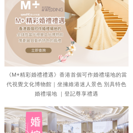
《M+精彩婚禮禮遇》香港首個可作婚禮場地的當
代視覺文化博物館｜坐擁維港迷人景色 別具特色
婚禮場地 ｜登記尊享禮遇