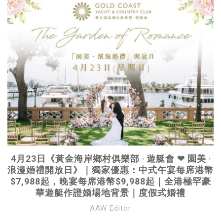
4月23日《黃金海岸鄉村俱樂部 ‧ 遊艇會 ❤ 園美 ‧
浪漫婚禮開放日》｜獨家優惠：中式午宴每席港幣
$7,988起，晚宴每席港幣$9,988起｜全港極罕豪
華遊艇作證婚場地背景｜度假式婚禮
AAW Editor