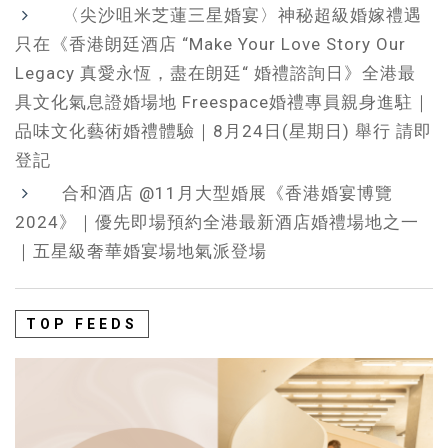
〈尖沙咀米芝蓮三星婚宴〉神秘超級婚嫁禮遇
只在《香港朗廷酒店 “Make Your Love Story Our
Legacy 真愛永恆，盡在朗廷“ 婚禮諮詢日》全港最
具文化氣息證婚場地 Freespace婚禮專員親身進駐｜
品味文化藝術婚禮體驗｜8月24日(星期日) 舉行 請即
登記
合和酒店 @11月大型婚展《香港婚宴博覽
2024》｜優先即場預約全港最新酒店婚禮場地之一
｜五星級奢華婚宴場地氣派登場
TOP FEEDS