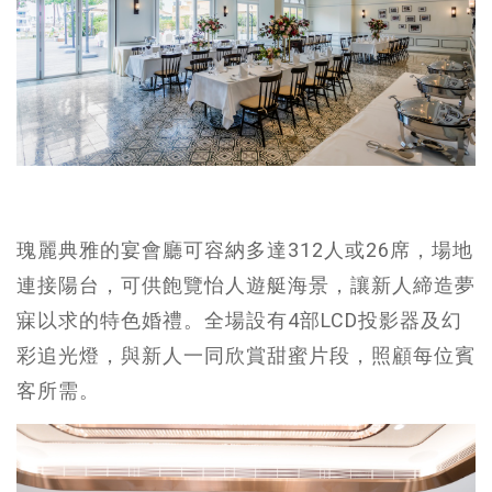
瑰麗典雅的宴會廳可容納多達312人或26席，場地
連接陽台，可供飽覽怡人遊艇海景，讓新人締造夢
寐以求的特色婚禮。全場設有4部LCD投影器及幻
彩追光燈，與新人一同欣賞甜蜜片段，照顧每位賓
客所需。