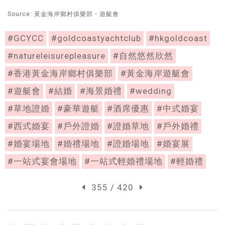
Source: 黃金海岸鄉村俱樂部・遊艇會
#GCYCC
#goldcoastyachtclub
#hkgoldcoast
#natureleisurepleasure
#自然悠然欣然
#香港黃金海岸鄉村俱樂部
#黃金海岸遊艇會
#遊艇會
#結婚
#海景婚禮
#wedding
#草地證婚
#豪華遊艇
#酒席優惠
#中式婚宴
#西式婚宴
#戶外證婚
#證婚草地
#戶外婚禮
#婚宴場地
#婚禮場地
#證婚場地
#婚宴展
#一站式宴會場地
#一站式輕婚禮場地
#輕婚禮
355 / 420