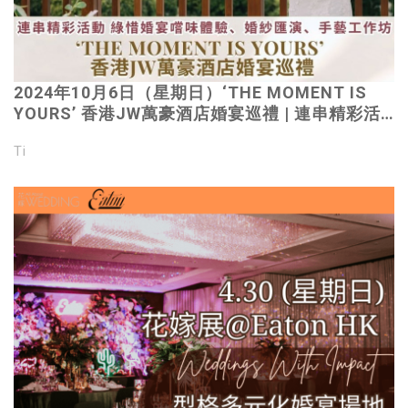
2024年10月6日（星期日）‘THE MOMENT IS
YOURS’ 香港JW萬豪酒店婚宴巡禮 | 連串精彩活
動 綠惜婚宴嚐味體驗、婚紗匯演、手藝工作坊｜
Ti
獨家婚嫁禮遇