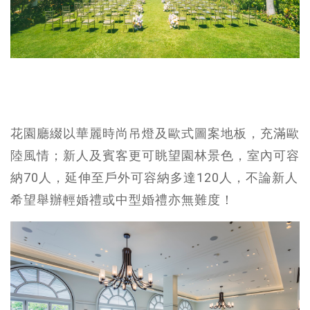
花園廳綴以華麗時尚吊燈及歐式圖案地板，充滿歐
陸風情；新人及賓客更可眺望園林景色，室內可容
納70人，延伸至戶外可容納多達120人，不論新人
希望舉辦輕婚禮或中型婚禮亦無難度！