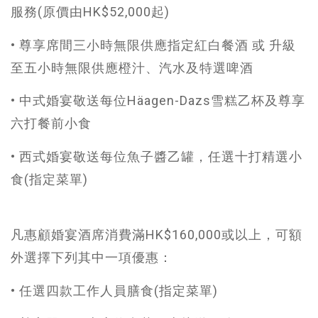
服務(原價由HK$52,000起)​​
• 尊享席間三小時無限供應指定紅白餐酒 或 升級
至五小時無限供應橙汁、汽水及特選啤酒​​
• 中式婚宴敬送每位Häagen-Dazs雪糕乙杯及​尊享
六打​餐前小食
• 西式婚宴敬送每位魚子醬乙罐，任選十打精選小
食(指定菜單)
凡惠顧婚宴酒席消費滿HK$160,000或以上，可額
外選擇下列其中一項優惠：​
​​• 任選四款工作人員膳食(指定菜單)