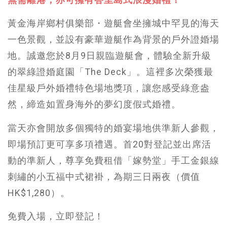
黃金海岸鄉村俱樂部・遊艇會坐擁城中罕見的海天
一色景觀，並設有豪華遊艇作為背景的戶外證婚場
地。誠邀您於8月9日親臨遊艇會，體驗全新升級
的翠綠證婚庭園「The Deck」。這裡多次榮獲最
佳星級戶外婚禮特色場地獎項，讓您感受綠意盎
然，締造如置身海外的夢幻度假式婚禮。
當天亦會開放多個獨特的婚宴場地供準新人參觀，
即場預訂更可享多項禮遇。首20對登記並出席活
動的準新人，尊享免費租借「嫁勢堂」手工金銀線
刺繡的小五福中式裙褂，為期三日兩夜（價值
HK$1,280）。
免費入場，立即登記！