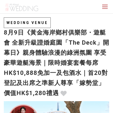
Togg
WEDDING VENUE
8月9日《黃金海岸鄉村俱樂部・遊艇
navi
會 全新升級證婚庭園「The Deck」開
幕日》親身體驗浪漫的綠洲氛圍 享受
豪華遊艇海景｜限時婚宴套餐每席
HK$10,888免加一及包酒水｜首20對
登記及出席之準新人尊享「嫁勢堂」
價值HK$1,280禮遇