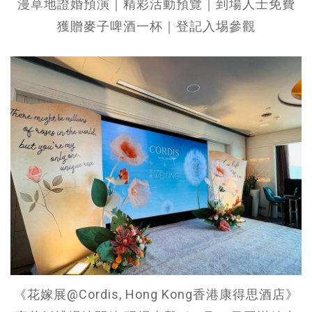
漫草地證婚預演｜精彩活動預覽｜到場人士免費
獲贈麥子啤酒一杯｜登記入埸參觀
《花嫁展@Cordis, Hong Kong香港康得思酒店》