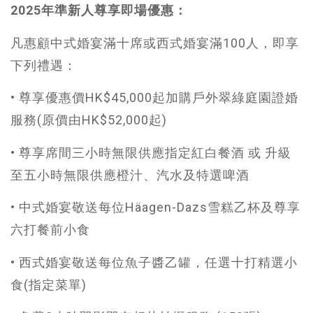
2025年準新人尊享即場優惠：
凡惠顧中式婚宴滿十席或西式婚宴滿100人，即享
下列禮遇：
• 尊享優惠價HK$45,000起加購戶外翠綠庭園證婚
服務(原價由HK$52,000起)
• 尊享席間三小時無限供應指定紅白餐酒 或 升級
至五小時無限供應橙汁、汽水及特選啤酒
• 中式婚宴敬送每位Häagen-Dazs雪糕乙杯及尊享
六打餐前小食
• 西式婚宴敬送每位魚子醬乙罐，任選十打精選小
食(指定菜單)