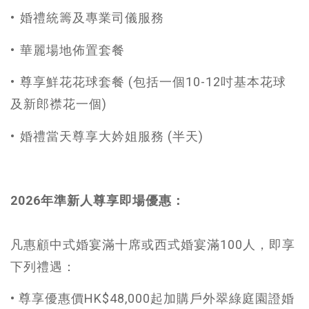
•⁠ ⁠婚禮統籌及專業司儀服務
•⁠ ⁠華麗場地佈置套餐
•⁠ ⁠尊享鮮花花球套餐 (包括一個10-12吋基本花球
及新郎襟花一個)
•⁠ ⁠婚禮當天尊享大妗姐服務 (半天)
2026年準新人尊享即場優惠：
凡惠顧中式婚宴滿十席或西式婚宴滿100人，即享
下列禮遇：​
​​• 尊享優惠價HK$48,000起加購戶外翠綠庭園證婚