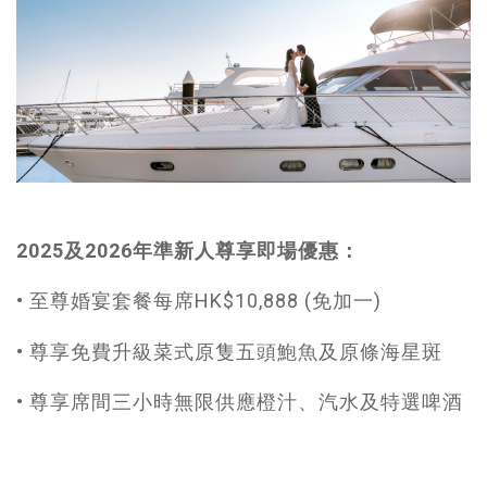
2025及2026年準新人尊享即場優惠：
• 至尊婚宴套餐每席HK$10,888 (免加一)
• 尊享免費升級菜式原隻五頭鮑魚及原條海星斑
• 尊享席間三小時無限供應橙汁、汽水及特選啤酒