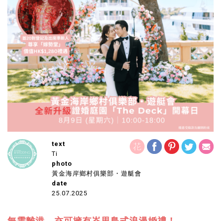
text
Ti
photo
黃金海岸鄉村俱樂部・遊艇會
date
25.07.2025
無需離港，亦可擁有峇里島式浪漫婚禮！