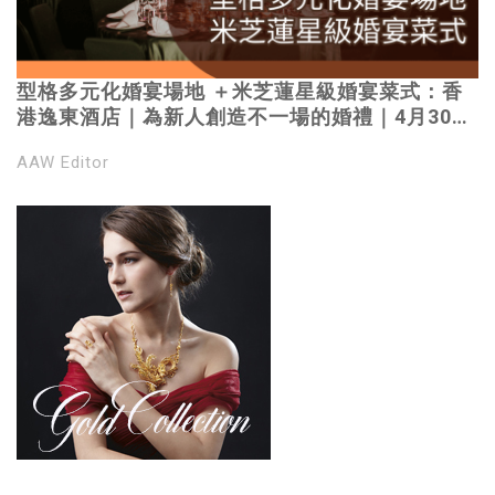
型格多元化婚宴場地 ＋米芝蓮星級婚宴菜式：香
港逸東酒店｜為新人創造不一場的婚禮｜4月30日
一起出發參加《花嫁展@Eaton HK Weddings
AAW Editor
With Impact 》 ｜ 多重精彩禮遇包括全場席上花
藝擺設, 指定期間及指定菜譜額外每席港幣$1,000
折扣優惠, 滿指定消費金額額外贈送米芝蓮星級食
府「逸東軒」6人酒席試菜服務