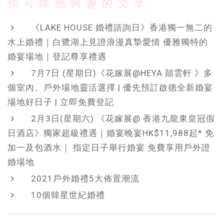
你可能感興趣的文章
《LAKE HOUSE 婚禮諮詢日》香港獨一無二的
水上婚禮｜白鷺湖上見證浪漫真摯愛情 優雅獨特的
婚宴場地｜登記尊享禮遇
7月7日 (星期日)《花嫁展@HEYA 囍雲軒 》多
個室內、戶外場地靈活選擇 | 優先預訂啟德全新婚宴
場地好日子 | 立即免費登記
2月3日(星期六) 《花嫁展@ 香港九龍東皇冠假
日酒店》獨家超級禮遇｜婚宴晚宴HK$11,988起* 免
加一及包酒水｜ 指定日子舉行婚宴 免費享用戶外證
婚場地
2021戶外婚禮5大佈置潮流
10個韓星世紀婚禮