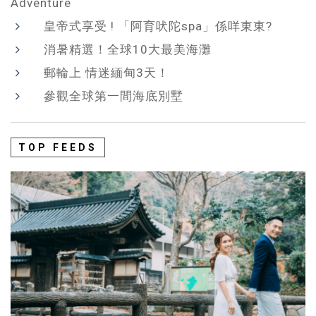
Adventure
皇帝式享受 ! 「阿育吠陀spa」係咩東東?
消暑精選！全球10大最美海灘
郵輪上 情迷緬甸3天！
參觀全球第一間海底別墅
TOP FEEDS