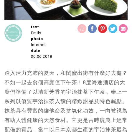
text
Emily
photo
Internet
date
30.06.2018
踏入活力充沛的夏天，和閨蜜出街有什麼好去處？
不如一起去食個高顏值下午茶！8度海逸酒店的大
廚們準備了以清新芳香的宇治抹茶下午茶，奉上一
系列以優質宇治抹茶入饌的精緻甜品及特色鹹點。
抹茶具有豐富的維他命及抗氧化功效，一向被視為
有助人體健康的天然食材。它更是古時慶典上經常
配備的貢品，當中以日本京都生產的宇治抹茶最為