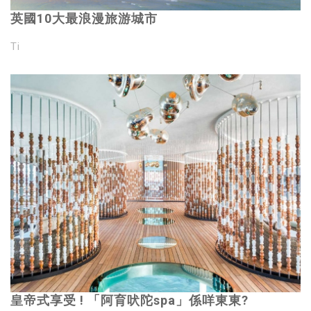
英國10大最浪漫旅游城市
Ti
皇帝式享受 ! 「阿育吠陀spa」係咩東東?