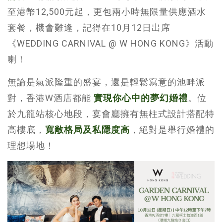
至港幣12,500元起，更包兩小時無限量供應酒水
套餐，機會難逢，記得在10月12日出席
《WEDDING CARNIVAL @ W HONG KONG》活動
喇！
無論是氣派隆重的盛宴，還是輕鬆寫意的池畔派
對，香港W酒店都能
實現你心中的夢幻婚禮
。位
於九龍站核心地段，宴會廳擁有無柱式設計搭配特
高樓底，
寬敞格局及私隱度高
，絕對是舉行婚禮的
理想場地！