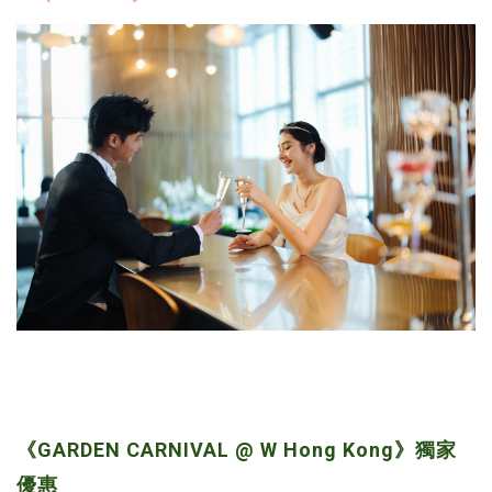
《GARDEN CARNIVAL @ W Hong Kong》獨家
優惠