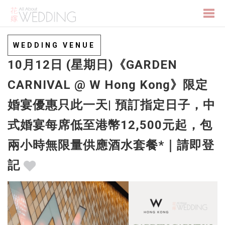
Togg
WEDDING VENUE
10月12日 (星期日)《GARDEN
navi
CARNIVAL @ W Hong Kong》限定
婚宴優惠只此一天| 預訂指定日子，中
式婚宴每席低至港幣12,500元起，包
兩小時無限量供應酒水套餐*｜請即登
記