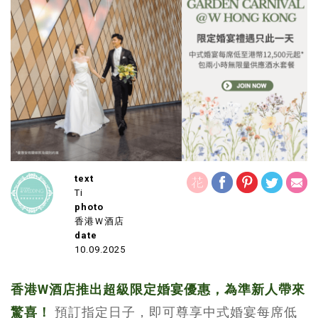
text
Ti
photo
香港Ｗ酒店
date
10.09.2025
香港W酒店推出超級限定婚宴優惠，為準新人帶來
驚喜！
預訂指定日子，即可尊享中式婚宴每席低