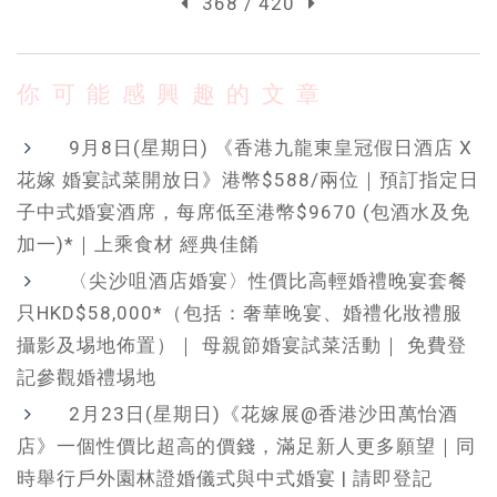
368 / 420
你可能感興趣的文章
9月8日(星期日) 《香港九龍東皇冠假日酒店 X
花嫁 婚宴試菜開放日》港幣$588/兩位｜預訂指定日
子中式婚宴酒席，每席低至港幣$9670 (包酒水及免
加一)*｜上乘食材 經典佳餚
〈尖沙咀酒店婚宴〉性價比高輕婚禮晚宴套餐
只HKD$58,000*（包括：奢華晚宴、婚禮化妝禮服
攝影及埸地佈置）｜ 母親節婚宴試菜活動｜ 免費登
記參觀婚禮埸地
2月23日(星期日)《花嫁展@香港沙田萬怡酒
店》一個性價比超高的價錢，滿足新人更多願望｜同
時舉行戶外園林證婚儀式與中式婚宴 | 請即登記