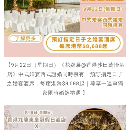
【9月22日（星期日）《花嫁展@香港沙田萬怡酒
店》中式婚宴西式證婚同時擁有｜預訂指定日子
之婚宴酒席，每席港幣$8,688起｜尊享一連串獨
家限時婚嫁禮遇 】