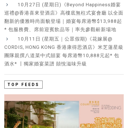
10月27日 (星期日)《Beyond Happiness婚宴
巡禮@香港喜來登酒店》高樓底無柱式宴會廳 以全面
翻新的優雅時尚面貌登場｜婚宴每席港幣$13,988起
* 包服務費、席前迎賓飲品等｜率先參觀嶄新場地
10月11日 (星期五｜公眾假期)《花嫁展@
CORDIS, HONG KONG 香港康得思酒店》米芝蓮星級
團隊親撰八道菜中式囍宴 每席港幣10,888元起* 包
酒水* 丨獨家婚宴菜譜 囍悅滋味升級
TOP FEEDS