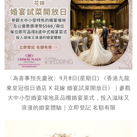
〈為喜事預先慶祝〉9月8日(星期日) 《香港九龍
東皇冠假日酒店 X 花嫁 婚宴試菜開放日》｜參觀
大中小型婚宴場地及品嚐婚宴菜式，投入滋味又
浪漫的婚宴體驗｜立即登記 名額有限