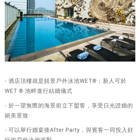
- 酒店頂樓就是靚景戶外泳池WET®；新人可於
WET ® 池畔進行結婚儀式
- 於一望無際的海景前立下盟誓，享受日光證婚的
絕美景致
- 可以舉行婚宴後After Party，與賓客一同投入好
玩的戶外泳池派對