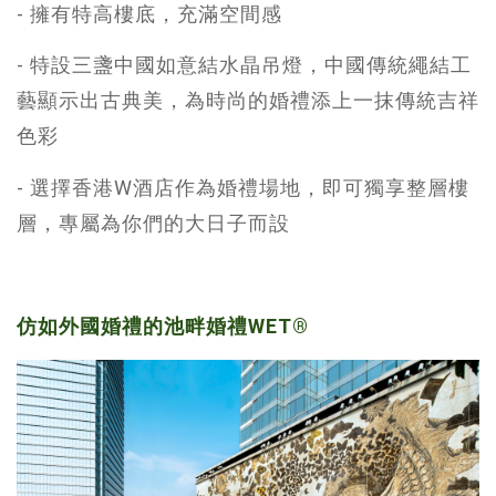
- 擁有特高樓底，充滿空間感
- 特設三盞中國如意結水晶吊燈，中國傳統繩結工
藝顯示出古典美，為時尚的婚禮添上一抹傳統吉祥
色彩
- 選擇香港W酒店作為婚禮場地，即可獨享整層樓
層，專屬為你們的大日子而設
仿如外國婚禮的池畔婚禮WET®