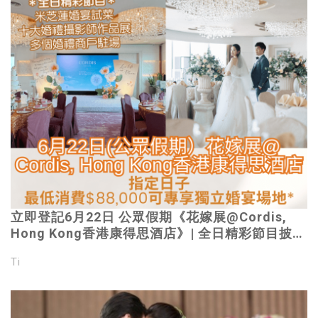
立即登記6月22日 公眾假期《花嫁展@Cordis,
Hong Kong香港康得思酒店》| 全日精彩節目披露
｜指定日子最低消費$88,000可專享獨立婚宴場地
Ti
*