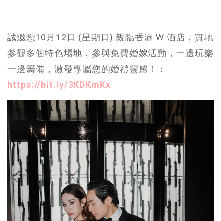
誠邀您10月12日 (星期日) 親臨香港 W 酒店，實地
參觀多個特色場地，參與免費婚嫁活動，一邊玩樂
一邊籌備，激發專屬您的婚禮靈感！：
https://bit.ly/3KDKmKx