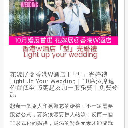
花嫁展＠香港W酒店 |「型」光婚禮
Light Up Your Wedding｜10席酒席連
佈置低至15萬起及加一服務費｜免費登
記
想辦一個令人印象難忘的婚禮，不一定需要
跟從公式，要夠浪漫要賺人熱淚；反而一個
非形式化的婚禮，滿滿的驚喜元素才能成就