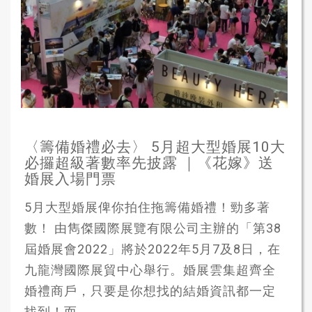
〈籌備婚禮必去〉 5月超大型婚展10大
必攞超級著數率先披露 ｜《花嫁》送
婚展入場門票
5月大型婚展俾你拍住拖籌備婚禮！勁多著
數！ 由雋傑國際展覽有限公司主辦的「第38
屆婚展會2022」將於2022年5月7及8日，在
九龍灣國際展貿中心舉行。婚展雲集超齊全
婚禮商戶，只要是你想找的結婚資訊都一定
找到！而...