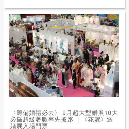
〈籌備婚禮必去〉 9月超大型婚展10大
必攞超級著數率先披露 ｜《花嫁》送
婚展入場門票