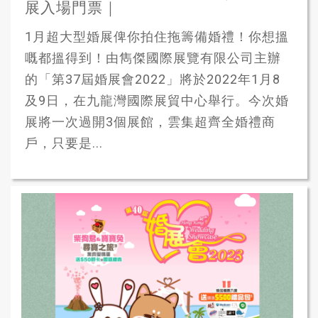
展入場門票｜
1月超大型婚展俾你拍住拖籌備婚禮！你想搵
嘅都搵得到！由雋傑國際展覽有限公司主辦
的「第37屆婚展會2022」將於2022年1月8
及9日，在九龍灣國際展貿中心舉行。今次婚
展將一次過開3個展館，雲集超齊全婚禮商
戶，只要是...