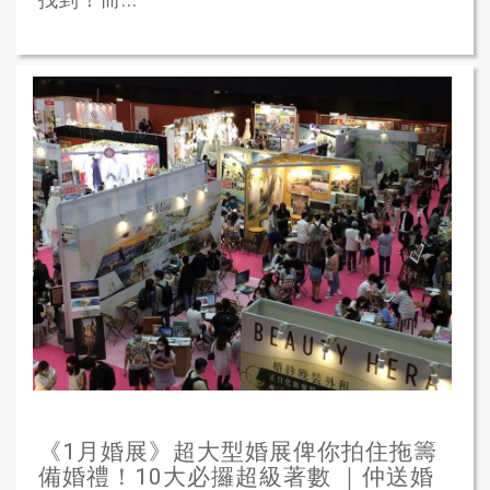
《1月婚展》超大型婚展俾你拍住拖籌
備婚禮！10大必攞超級著數 ｜仲送婚