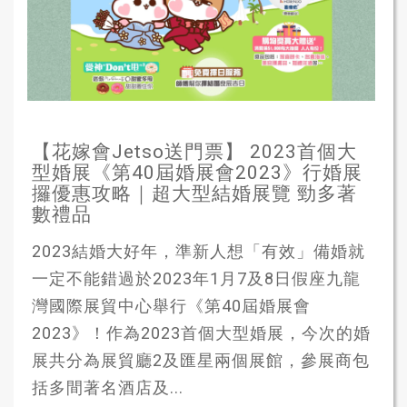
【花嫁會Jetso送門票】 2023首個大
型婚展《第40屆婚展會2023》行婚展
攞優惠攻略｜超大型結婚展覽 勁多著
數禮品
2023結婚大好年，準新人想「有效」備婚就
一定不能錯過於2023年1月7及8日假座九龍
灣國際展貿中心舉行《第40屆婚展會
2023》！作為2023首個大型婚展，今次的婚
展共分為展貿廳2及匯星兩個展館，參展商包
括多間著名酒店及...