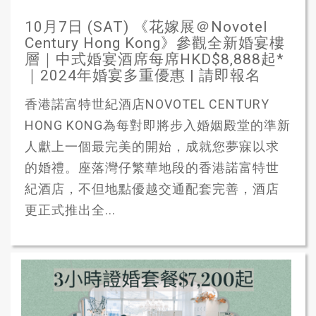
10月7日 (SAT) 《花嫁展＠Novotel
Century Hong Kong》參觀全新婚宴樓
層｜中式婚宴酒席每席HKD$8,888起*
｜2024年婚宴多重優惠 | 請即報名
香港諾富特世紀酒店NOVOTEL CENTURY
HONG KONG為每對即將步入婚姻殿堂的準新
人獻上一個最完美的開始，成就您夢寐以求
的婚禮。座落灣仔繁華地段的香港諾富特世
紀酒店，不但地點優越交通配套完善，酒店
更正式推出全...