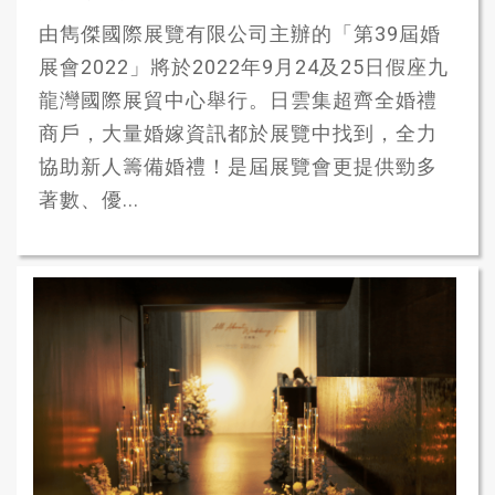
由雋傑國際展覽有限公司主辦的「第39屆婚
展會2022」將於2022年9月24及25日假座九
龍灣國際展貿中心舉行。日雲集​​超齊全婚禮
商戶，大量婚嫁資訊都於展覽中找到，全力
協助新人籌備婚禮！是屆展覽會更提供勁多
著數、優...