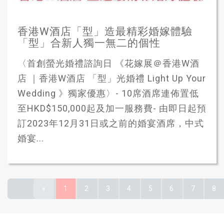
香港W酒店「型」造最精彩婚嫁體驗
「型」合新人獨一無二的個性
〈首創螢光婚禮諮詢日 《花嫁展＠香港W酒
店 ｜香港W酒店 「型」光婚禮 Light Up Your
Wedding 》獨家優惠〉- 10席酒席連佈置低
至HKD$150,000起及加一服務費- 由即日起預
訂2023年12月31日或之前的婚宴酒席，中式
婚宴...
«
1
2
3
4
5
6
7
8