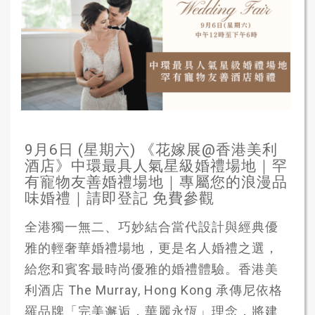
9月6日 (星期六) 《花嫁展@香港美利
酒店》中環最具人氣星級婚禮場地｜罕
有寵物友善婚禮場地｜專屬您的浪漫品
味婚禮｜請即登記 免費參觀
全港獨一無二、巧妙結合當代設計與經典優
雅的輕奢華婚禮場地，更是名人婚禮之選，
給您和賓客最時尚優雅的婚禮體驗。香港美
利酒店 The Murray, Hong Kong 承傳尼依格
羅品牌「完美邂逅，華麗永恆」理念，將建