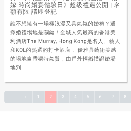
嫁 時尚婚宴體驗日》超級禮遇公開 | 名
額有限 請即登記
誰不想擁有一場極浪漫又具氣氛的婚禮？選
擇婚禮場地是關鍵！全城人氣最高的香港美
利酒店The Murray, Hong Kong是名人、藝人
和KOL的熱選的打卡酒店， 優雅具藝術美感
的場地自帶獨特氣質，由戶外輕婚禮證婚場
地到...
«
1
2
3
4
5
6
7
8