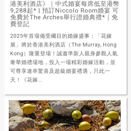
港美利酒店》｜中式婚宴每席低至港幣
9,288起* | 預訂Niccolo Room婚宴 可
免費於The Arches舉行證婚典禮*｜免
費登記
2025年首場備受矚目的婚嫁盛事：「花嫁
展」將於香港美利酒店（The Murray, Hong
Kong）隆重登場！誠邀準新人親身參觀人氣
奢華婚禮場地，投入一場精彩婚嫁活動，並
可尊享連串驚喜及超級婚宴禮遇，只此一
天！《花嫁...