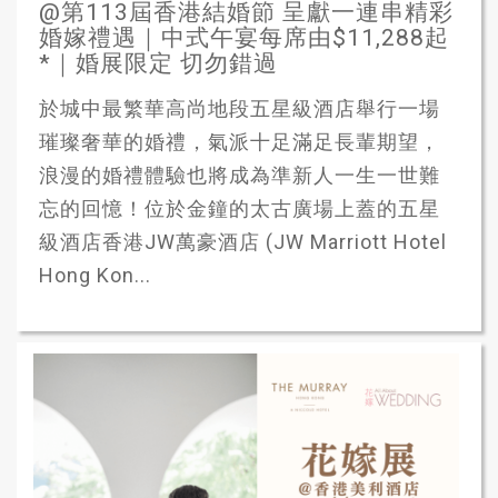
@第113屆香港結婚節 呈獻一連串精彩
婚嫁禮遇｜中式午宴每席由$11,288起
*｜婚展限定 切勿錯過
於城中最繁華高尚地段五星級酒店舉行一場
璀璨奢華的婚禮，氣派十足滿足長輩期望，
浪漫的婚禮體驗也將成為準新人一生一世難
忘的回憶！位於金鐘的太古廣場上蓋的五星
級酒店香港JW萬豪酒店 (JW Marriott Hotel
Hong Kon...