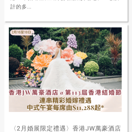
計的多...
〈2月婚展限定禮遇〉香港JW萬豪酒店