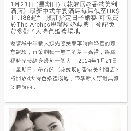
1月21日 (星期日)《花嫁展@香港美利
酒店》最新中式午宴酒席每席低至HK$
11,188起* | 預訂指定日子婚宴 可免費
於The Arches舉辦證婚典禮｜登記免
費參觀 4大特色婚禮場地
邀請城中準新人預先感受奢華時尚婚禮的難
忘體驗，再策劃獨一無二的夢中婚禮，將幸
福時光帶給身邊每一個人。 2024年1月21日
（星期日）舉行的《花嫁展@香港美利酒店》
將開放4大特色婚禮場地，帶準新人穿過典雅
又時尚的...