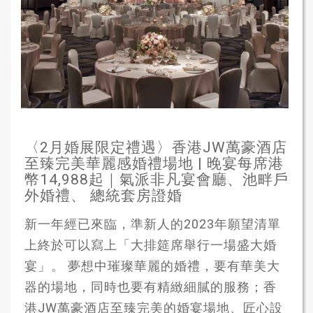
〈2月婚展限定禮遇〉香港JW萬豪酒店
至臻完美華麗感婚禮場地 | 晚宴每席港
幣14,988起｜氣派非凡宴會廳、池畔戶
外婚禮、 總統套房證婚
新一年經已來臨，準新人的2023年願望清單
上終於可以寫上「大排筵席舉行一場盛大婚
宴」。 夢想中璀璨華麗的婚禮，要有華美大
器的場地，同時也要有精緻細膩的服務；香
港JW萬豪酒店至臻完美的婚宴場地、匠心設