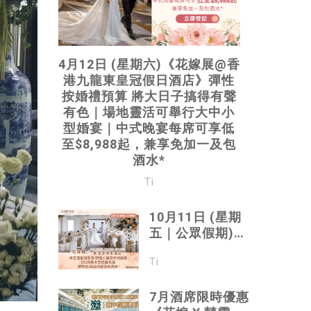
4月12日 (星期六)《花嫁展@香
港九龍東皇冠假日酒店》彈性
按婚禮預算 將大日子搞得有聲
有色｜場地靈活可舉行大中小
型婚宴｜中式晚宴每席可享低
至$8,988起，兼享免加一及包
酒水*
Ti
10月11日 (星期
五｜公眾假期)
《花嫁展@
Ti
CORDIS, HONG
KONG 香港康得
思酒店》米芝蓮
7月酒席限時優惠