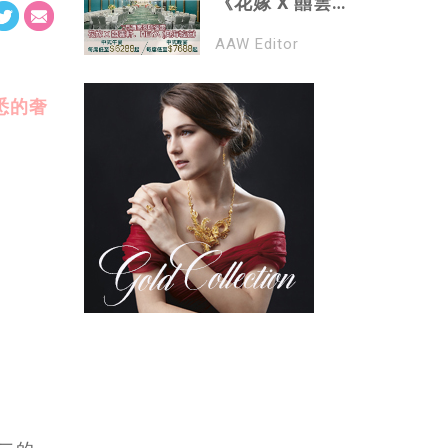
星級團隊親撰八
《花嫁 X 囍雲
道菜中式囍宴 每
軒．HEYA (奧海
AAW Editor
席港幣10,888元
城店）》預留今
起* 包酒水* 丨獨
年至2024年結婚
家婚宴菜譜 囍悅
好日子 ｜ 中式午
熟悉的奢
滋味升級
宴每席低至
$6288起* 及 晚
宴低至$7688起*
｜預訂指定日子
及滿12席，即可
包場及送空中花
園證婚