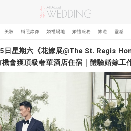
美妝
婚照錄像
婚禮場地
婚禮服務
旅遊
靈感
5日星期六《花嫁展@The St. Regis H
新人有機會獲頂級奢華酒店住宿｜體驗婚嫁工