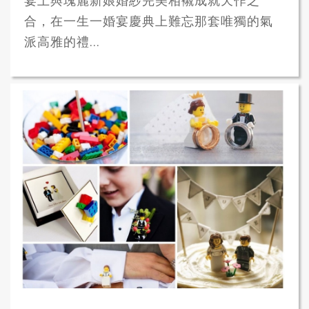
宴上與瑰麗新娘婚紗完美相襯成就天作之
合，在一生一婚宴慶典上難忘那套唯獨的氣
派高雅的禮...