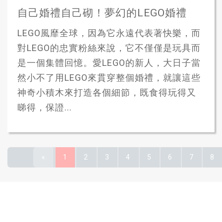
自己婚禮自己砌！夢幻的LEGO婚禮
LEGO風靡全球，因為它永遠代表著快樂，而
對LEGO的忠實粉絲來說，它不僅僅是玩具而
是一個集體回憶。愛LEGO的新人，大日子當
然小不了用LEGO來貫穿整個婚禮，就讓這些
神奇小積木來打造各個細節，既食得玩得又
睇得，保證...
«
1
2
3
4
5
6
7
8