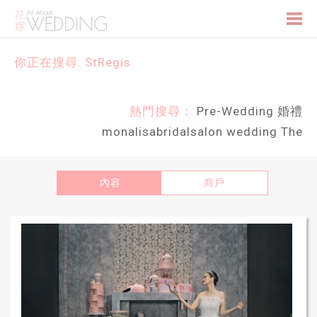
Togg
你正在搜尋: StRegis
navi
熱門搜尋：
Pre-Wedding
婚禮
monalisabridalsalon
wedding
The
內容
商戶