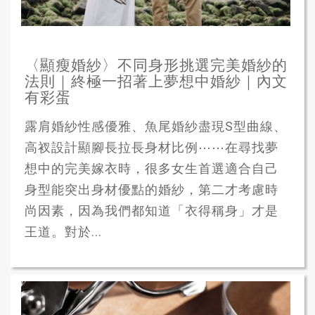
〈顯瘦婚紗〉不同身形挑選完美婚紗的
法則｜終極一招著上夢想中婚紗｜內文
有彩蛋
露肩婚紗性感優雅、魚尾婚紗盡現S型曲線、
高衩設計顯腳長拉長身材比例⋯⋯在尋找夢
想中的完美嫁衣時，很多女生首選適合自己
身型能突出身材優點的婚紗，第二才考慮時
尚因素，因為我們都知道「衣得稱身」才是
王道。對於...