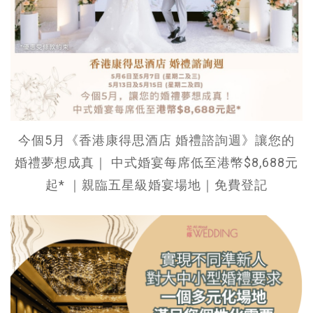
今個5月《香港康得思酒店 婚禮諮詢週》讓您的
婚禮夢想成真｜ 中式婚宴每席低至港幣$8,688元
起* ｜親臨五星級婚宴場地｜免費登記