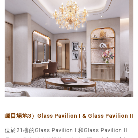
矚目場地3）Glass Pavilion I & Glass Pavilion II
位於21樓的Glass Pavilion I 和Glass Pavilion II