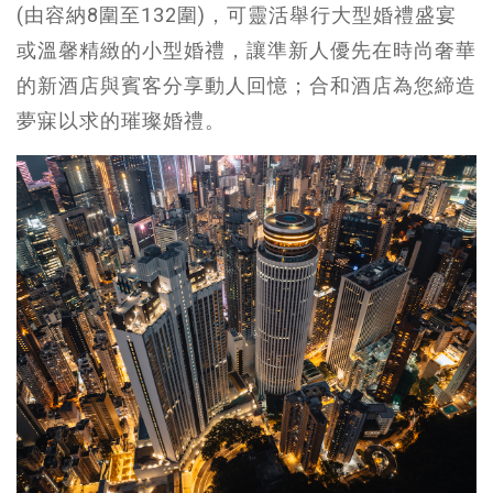
(由容納8圍至132圍)，可靈活舉行大型婚禮盛宴
或溫馨精緻的小型婚禮，讓準新人優先在時尚奢華
的新酒店與賓客分享動人回憶；合和酒店為您締造
夢寐以求的璀璨婚禮。