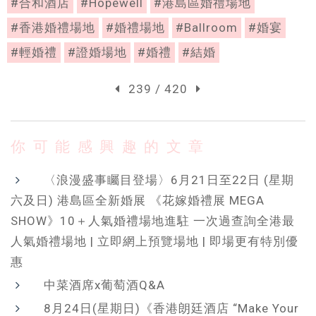
#合和酒店
#Hopewell
#港島區婚禮場地
#香港婚禮場地
#婚禮場地
#Ballroom
#婚宴
#輕婚禮
#證婚場地
#婚禮
#結婚
239 / 420
你可能感興趣的文章
〈浪漫盛事矚目登場〉6月21日至22日 (星期
六及日) 港島區全新婚展 《花嫁婚禮展 MEGA
SHOW》10＋人氣婚禮場地進駐 一次過查詢全港最
人氣婚禮場地 | 立即網上預覽場地 | 即場更有特別優
惠
中菜酒席x葡萄酒Q&A
8月24日(星期日)《香港朗廷酒店 “Make Your