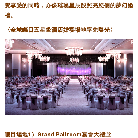
覺享受的同時，亦像璀璨星辰般照亮您倆的夢幻婚
禮。
〈全城矚目五星級酒店婚宴場地率先曝光〉
矚目場地1）Grand Ballroom宴會大禮堂