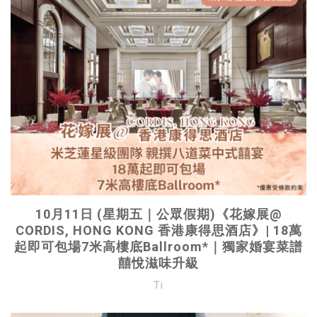
10月11日 (星期五｜公眾假期)《花嫁展@
CORDIS, HONG KONG 香港康得思酒店》| 18萬
起即可包場7米高樓底Ballroom*｜獨家婚宴菜譜
囍悅滋味升級
Ti