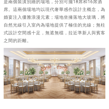
是兩個裝潢別緻的場地，分別可擺18席和16席酒
席。這兩個場地均以現代奢華感作設計主概念，為
婚宴注入優雅浪漫元素；場地坐擁落地大玻璃，將
自然光線引入室內為場地提供了極佳的光線；無柱
式設計空間感十足，無遮無檔，拉近準新人與賓客
之間的距離。