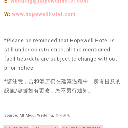
E:
wedding@hopewellhotel.com
W:
www.hopewellhotel.com
*Please be reminded that Hopewell Hotel is
still under construction, all the mentioned
facilities/data are subject to change without
prior notice.
*請注意，合和酒店仍在建築過程中，所有提及的
設施/數據如有更改，恕不另行通知。
Source: All About Wedding, 合和酒店