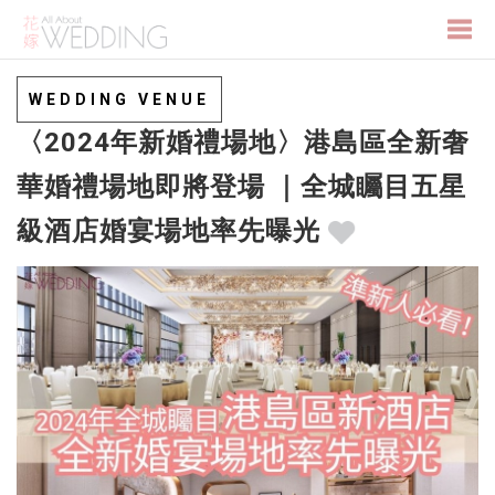
Togg
WEDDING VENUE
〈2024年新婚禮場地〉港島區全新奢
navi
華婚禮場地即將登場 ｜全城矚目五星
級酒店婚宴場地率先曝光