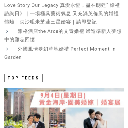
Love Story Our Legacy 真愛永恆，盡在朗廷“ 婚禮
諮詢日》｜一場極具藝術氣息 又充滿英倫風的婚禮
體驗｜尖沙咀米芝蓮三星婚宴｜請即登記
雅格酒店the Arca的文青婚禮 締造準新人夢想
中的難忘回憶
外國風情夢幻草地婚禮 Perfect Moment In
Garden
TOP FEEDS