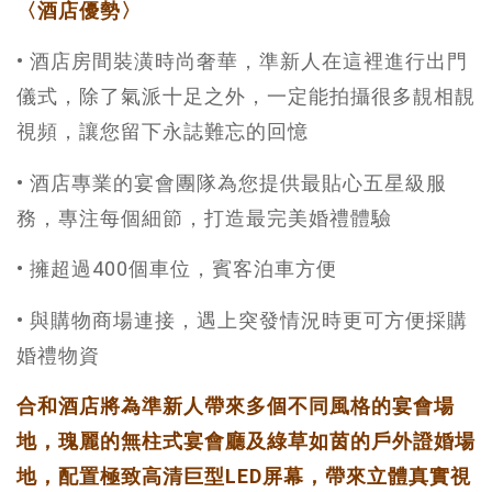
〈酒店優勢〉
• 酒店房間裝潢時尚奢華，準新人在這裡進行出門
儀式，除了氣派十足之外，一定能拍攝很多靚相靚
視頻，讓您留下永誌難忘的回憶
• 酒店專業的宴會團隊為您提供最貼心五星級服
務，專注每個細節，打造最完美婚禮體驗
• 擁超過400個車位，賓客泊車方便
• 與購物商場連接，遇上突發情況時更可方便採購
婚禮物資
合和酒店將為準新人帶來多個不同風格的宴會場
地，瑰麗的無柱式宴會廳及綠草如茵的戶外證婚場
地，配置極致高清巨型LED屏幕，帶來立體真實視