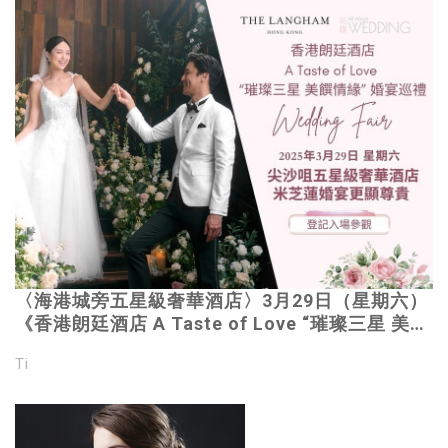
〈海港城旁五星級奢華酒店〉3月29日（星期六）
《香港朗廷酒店 A Taste of Love “璀璨三星 美饌
情緣” 婚宴巡禮》浪漫奢華首選｜米芝蓮婚宴更顯
Ti
尊貴｜免費登記 投入夢幻體驗