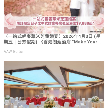
〈一站式輕奢華米芝蓮婚宴〉2026年4月3日 (星
期五｜公眾假期) 《香港朗廷酒店 “Make Your
Love Story Our Legacy 真愛永恆，盡在朗廷” 婚
AAW Editor
禮諮詢日 》｜預訂指定日子，米芝蓮中式婚宴每
席低至港幣$9,888起*｜6席起可包場時尚優雅婚
宴場地*