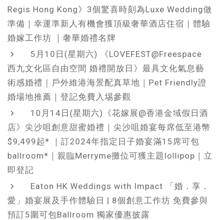
Regis Hong Kong》3個驚喜時刻為Luxe Wedding做
準備｜幸運準新人有機會獲頂級奢華酒店住宿｜體驗
婚嫁工作坊 ｜奢華婚禮名牌
5月10日(星期六) 《LOVEFEST@Freespace
西九文化區自由空間 婚禮開放日》最具文化氣息藝
術感婚禮｜戶外維港海景配真草地｜Pet Friendly證
婚場地推薦｜登記免費入埸參觀
10月14日(星期六)《花嫁展@香港金域假日酒
店》尖沙咀創意甜蜜婚禮｜尖沙咀婚宴每席低至港幣
$9,499起* ｜訂2024年指定日子婚宴滿15席可包
ballroom*｜親臨Merryme攤位可獲主題lollipop｜立
即登記
Eaton HK Weddings with Impact 「婚．享．
愛」婚宴展及手作體驗日 | 8個創意工作坊 免費參與
預訂5圍可包Ballroom 獨家優惠披露