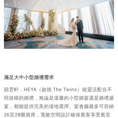
滿足大中小型婚禮需求
囍雲軒．HEYA（啟德 The Twins）能靈活配合不
同規模的婚禮，無論是溫馨的小型婚宴還是婚禮盛
宴，都能提供完美的場地選擇。宴會廳最多可容納
26至28圍酒席，寬敞空間設計確保賓客享受賓至