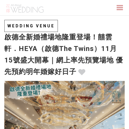
Togg
WEDDING VENUE
啟德全新婚禮場地隆重登場！囍雲
navi
軒．HEYA（啟德The Twins）11月
15號盛大開幕｜網上率先預覽場地 優
先預約明年婚嫁好日子