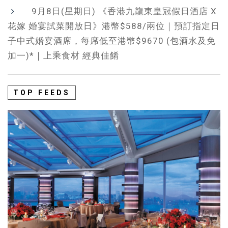
9月8日(星期日) 《香港九龍東皇冠假日酒店 X
花嫁 婚宴試菜開放日》港幣$588/兩位｜預訂指定日
子中式婚宴酒席，每席低至港幣$9670 (包酒水及免
加一)*｜上乘食材 經典佳餚
TOP FEEDS