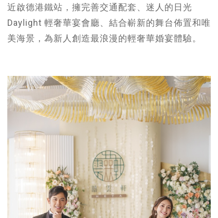
近啟德港鐵站，擁完善交通配套、迷人的日光
Daylight 輕奢華宴會廳、結合嶄新的舞台佈置和唯
美海景，為新人創造最浪漫的輕奢華婚宴體驗。