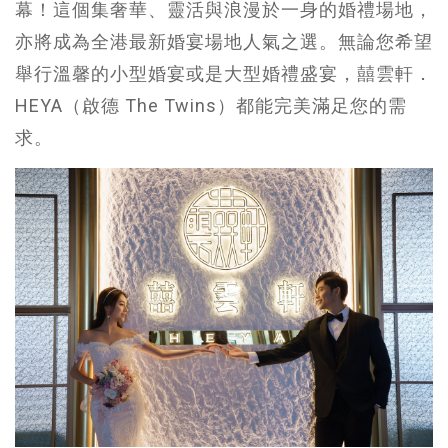
幕！這個集奢華、靈活與浪漫於一身的婚禮場地，
亦將成為全港最新婚宴場地人氣之選。無論您希望
舉行溫馨的小型婚宴或是大型婚禮盛宴，囍雲軒．
HEYA（啟德 The Twins）都能完美滿足您的需
求。