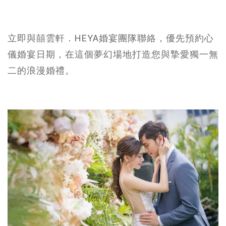
立即與囍雲軒．HEYA婚宴團隊聯絡，優先預約心
儀婚宴日期，在這個夢幻場地打造您與摯愛獨一無
二的浪漫婚禮。