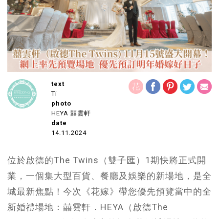
text
Ti
photo
HEYA 囍雲軒
date
14.11.2024
位於啟德的The Twins（雙子匯）1期快將正式開
業，一個集大型百貨、餐廳及娛樂的新場地，是全
城最新焦點！今次《花嫁》帶您優先預覽當中的全
新婚禮場地：囍雲軒．HEYA（啟德The