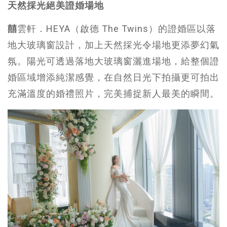
天然採光絕美證婚場地
囍
雲軒．HEYA（啟德 The Twins）的證婚區以落
地大玻璃窗設計，加上天然採光令場地更添夢幻氣
氛。陽光可透過落地大玻璃窗灑進場地，給整個證
婚區域增添純潔感覺，在自然日光下拍攝更可拍出
充滿溫度的婚禮照片，完美捕捉新人最美的瞬間。