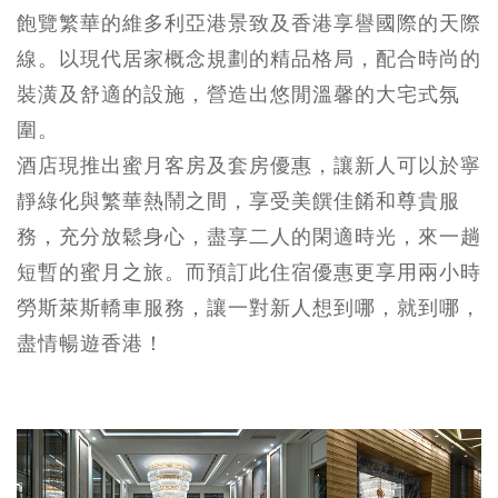
飽覽繁華的維多利亞港景致及香港享譽國際的天際
線。以現代居家概念規劃的精品格局，配合時尚的
裝潢及舒適的設施，營造出悠閒溫馨的大宅式氛
圍。
酒店現推出蜜月客房及套房優惠，讓新人可以於寧
靜綠化與繁華熱鬧之間，享受美饌佳餚和尊貴服
務，充分放鬆身心，盡享二人的閑適時光，來一趟
短暫的蜜月之旅。而預訂此住宿優惠更享用兩小時
勞斯萊斯轎車服務，讓一對新人想到哪，就到哪，
盡情暢遊香港！