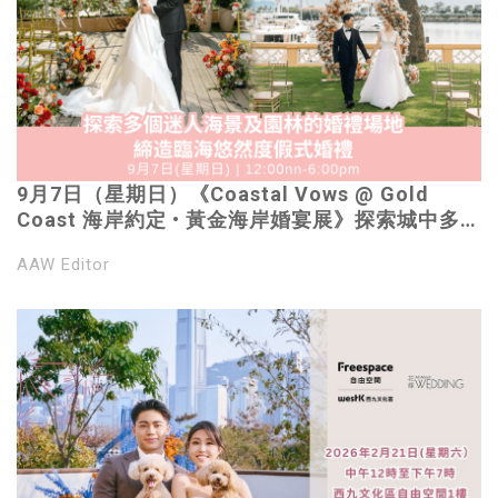
9月7日（星期日）《Coastal Vows @ Gold
Coast 海岸約定 • 黃金海岸婚宴展》探索城中多個
特色婚禮場地 | 締造臨海悠然度假式婚禮 | 立即報
AAW Editor
名 免費入場