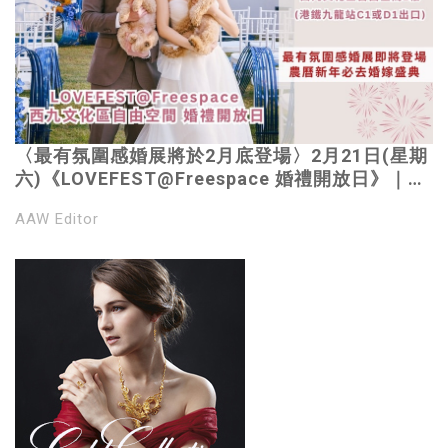
〈最有氛圍感婚展將於2月底登場〉2月21日(星期
六)《LOVEFEST@Freespace 婚禮開放日》｜農
曆新年必去婚嫁盛典｜戶外真草地Pet Friendly證
AAW Editor
婚場地｜免費登記