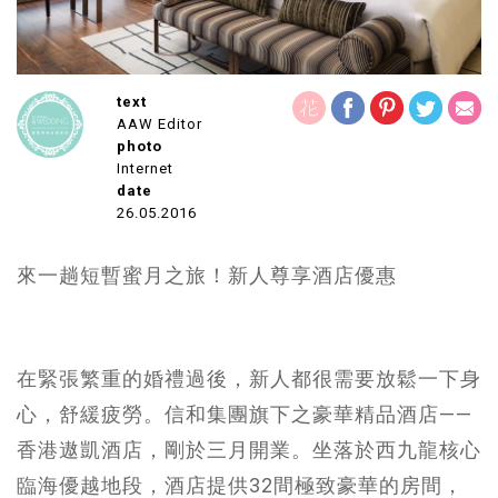
text
AAW Editor
photo
Internet
date
26.05.2016
來一趟短暫蜜月之旅！新人尊享酒店優惠
在緊張繁重的婚禮過後，新人都很需要放鬆一下身
心，舒緩疲勞。信和集團旗下之豪華精品酒店——
香港遨凱酒店，剛於三月開業。坐落於西九龍核心
臨海優越地段，酒店提供32間極致豪華的房間，