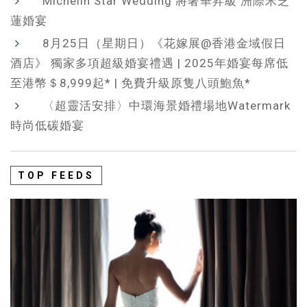
Michelin Star Wedding 將奢華昇級 洲際米芝
蓮婚宴
8月25日（星期日）《花嫁展@香港金域假日
酒店》 獨家多項超級婚宴禮遇 | 2025年婚宴每席低
至港幣＄8,999起* | 免費升級原隻八頭鮑魚*
〈超靈活安排〉中環海景婚禮場地Watermark
時尚低碳婚宴
TOP FEEDS