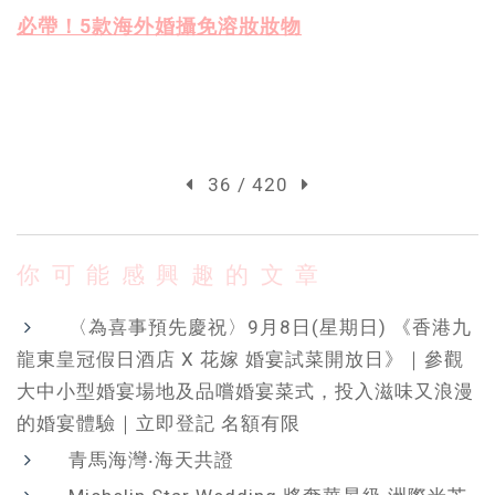
必帶！5款海外婚攝免溶妝妝物
36 / 420
你可能感興趣的文章
〈為喜事預先慶祝〉9月8日(星期日) 《香港九
龍東皇冠假日酒店 X 花嫁 婚宴試菜開放日》｜參觀
大中小型婚宴場地及品嚐婚宴菜式，投入滋味又浪漫
的婚宴體驗｜立即登記 名額有限
青馬海灣‧海天共證