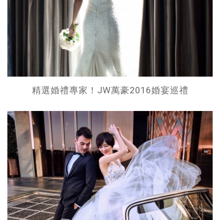
精選婚禮專家！JW萬豪2016婚宴巡禮