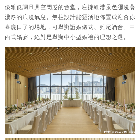
優雅低調且具空間感的會堂，座擁維港景色瀰漫著
濃厚的浪漫氣息。無柱設計能靈活地佈置成迎合你
喜慶日子的場地，可舉辦證婚儀式、雞尾酒會、中
西式婚宴，絕對是舉辦中小型婚禮的理想之選。