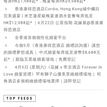
每席HK$7,988起*，晚宴每席HK$9,988起*
香港康得思酒店Cordis, Hong Kong城中矚目
完美盛宴 | 米芝蓮星級晚宴連酒水套餐每席低至
HK$12,988起* ｜6月22日 公眾假期 花嫁展@香港康
得思酒店
全香港首個個性化婚宴平台
今個5月《香港康得思酒店 婚禮諮詢週》讓您
的婚禮夢想成真｜ 中式婚宴每席低至港幣$8,688元
起* ｜親臨五星級婚宴場地｜免費登記
4月5日 (星期六)《花嫁 x 帝京酒店 Forever In
Love 婚宴巡禮》罕有獅子山優美景緻婚禮場地｜ 旺
角酒店多個精緻婚禮場地選擇｜請即登記
TOP FEEDS