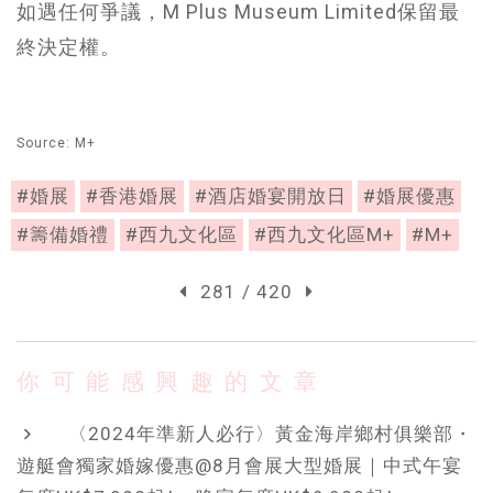
如遇任何爭議，M Plus Museum Limited保留最
終決定權。
Source: M+
#婚展
#香港婚展
#酒店婚宴開放日
#婚展優惠
#籌備婚禮
#西九文化區
#西九文化區M+
#M+
281 / 420
你可能感興趣的文章
〈2024年準新人必行〉黃金海岸鄉村俱樂部・
遊艇會獨家婚嫁優惠@8月會展大型婚展｜中式午宴