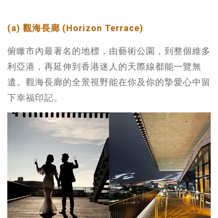
(a) 觀海長廊 (Horizon Terrace)
俯瞰市內最著名的地標，由藝術公園，到整個維多
利亞港，再延伸到香港迷人的天際線都能一覽無
遺。觀海長廊的全景視野能在你及你的摯愛心中留
下幸福印記。