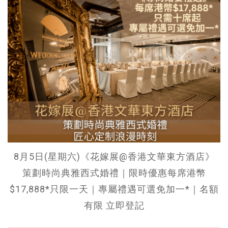
8月5日(星期六)《花嫁展@香港文華東方酒店》
策劃時尚典雅西式婚禮｜限時優惠每席港幣
$17,888*只限一天｜專屬禮遇可選免加一*｜名額
有限 立即登記