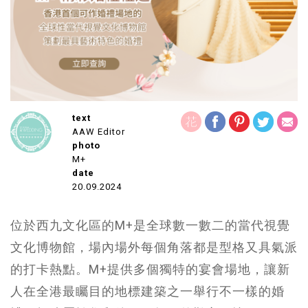
text
AAW Editor
photo
M+
date
20.09.2024
位於西九文化區的M+是全球數一數二的當代視覺
文化博物館，場內場外每個角落都是型格又具氣派
的打卡熱點。M+提供多個獨特的宴會場地，讓新
人在全港最矚目的地標建築之一舉行不一樣的婚