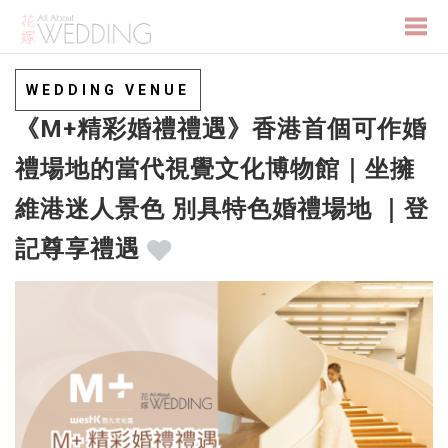
Togg
WEDDING VENUE
《M+精彩婚禮禮遇》香港首個可作婚
navi
禮場地的當代視覺文化博物館｜坐擁
維港迷人景色 別具特色婚禮場地 ｜登
記尊享禮遇