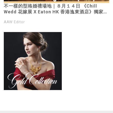
不一樣的型格婚禮場地｜８月１４日 《Chill
Wedd 花嫁展 X Eaton HK 香港逸東酒店》獨家婚
宴優惠
AAW Editor