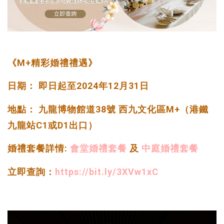
《M+精彩婚禮禮遇》
日期： 即日起至2024年12月31日
地點： 九龍博物館道38號 西九文化區M+（港鐵
九龍站C1或D1出口）
婚禮套餐詳情:
會堂婚禮套餐
及
中庭婚禮套餐
立即查詢：
https://bit.ly/3XVw1xC