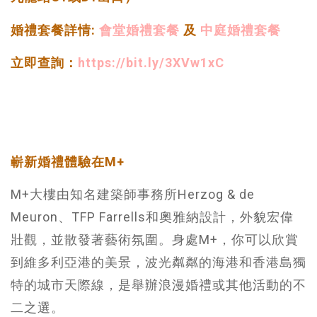
婚禮套餐詳情:
會堂婚禮套餐
及
中庭婚禮套餐
立即查詢：
https://bit.ly/3XVw1xC
嶄新婚禮體驗在M+
M+大樓由知名建築師事務所Herzog & de
Meuron、TFP Farrells和奧雅納設計，外貌宏偉
壯觀，並散發著藝術氛圍。身處M+，你可以欣賞
到維多利亞港的美景，波光粼粼的海港和香港島獨
特的城市天際線，是舉辦浪漫婚禮或其他活動的不
二之選。