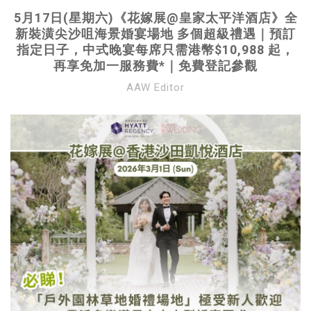
5月17日(星期六)《花嫁展@皇家太平洋酒店》全
新裝潢尖沙咀海景婚宴場地 多個超級禮遇｜預訂
指定日子，中式晚宴每席只需港幣$10,988 起，
再享免加一服務費*｜免費登記參觀
AAW Editor