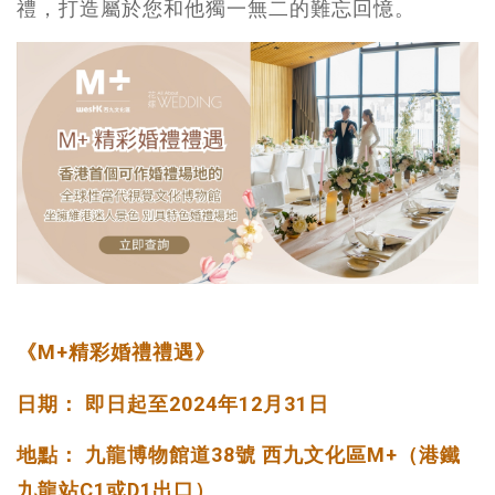
禮，打造屬於您和他獨一無二的難忘回憶。
《M+精彩婚禮禮遇》
日期： 即日起至2024年12月31日
地點： 九龍博物館道38號 西九文化區M+（港鐵
九龍站C1或D1出口）