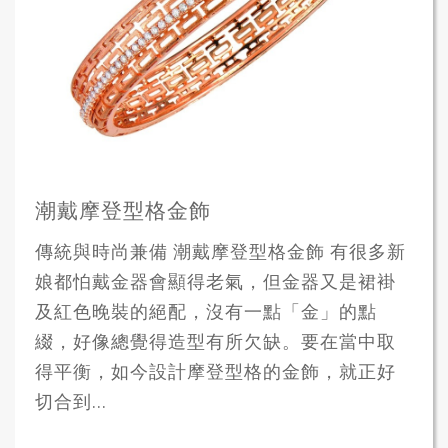
潮戴摩登型格金飾
傳統與時尚兼備 潮戴摩登型格金飾 有很多新
娘都怕戴金器會顯得老氣，但金器又是裙褂
及紅色晚裝的絕配，沒有一點「金」的點
綴，好像總覺得造型有所欠缺。要在當中取
得平衡，如今設計摩登型格的金飾，就正好
切合到...