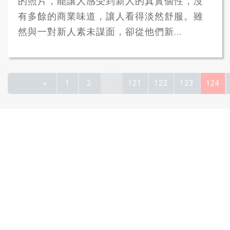
的照片，能讓人感受到新人的真實個性，沒
有多餘的商業味道，讓人看得淡然舒服。雖
然與一對新人素未謀面，卻從他們新...
«
1
2
...
121
122
123
124