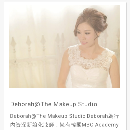
Deborah@The Makeup Studio
Deborah@The Makeup Studio Deborah為行
內資深新娘化妝師，擁有韓國MBC Academy