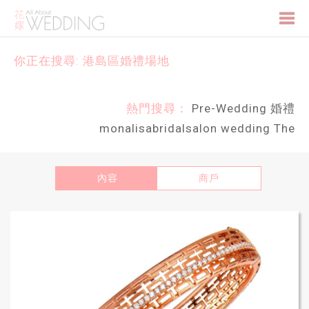
Togg
你正在搜尋: 港島區婚禮場地
navi
熱門搜尋：
Pre-Wedding
婚禮
monalisabridalsalon
wedding
The
內容
商戶